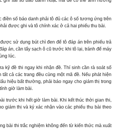
iệc ghi sai số báo danh hoặc mã đề có thể ảnh hưởng
ệc điền số báo danh phải tô đủ các ô số tương ứng trên
phải được ghi và tô chính xác ở cả hai phiếu thu bài.
ỉ được sử dụng bút chì đen để tô đáp án trên phiếu trả
áp án, cần tẩy sạch ô cũ trước khi tô lại, tránh để máy
ng lúc.
ra kỹ đề thi ngay khi nhận đề. Thí sinh cần rà soát số
 tất cả các trang đều cùng một mã đề. Nếu phát hiện
dấu hiệu bất thường, phải báo ngay cho giám thị trong
tính giờ làm bài.
i trước khi hết giờ làm bài. Khi kết thúc thời gian thi,
ho giám thị và ký xác nhận vào các phiếu thu bài theo
ong bài thi trắc nghiệm không đến từ kiến thức mà xuất