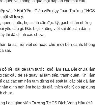
ị bỏ quên và không tô quá một đáp án cho mỗi câu.
iệp và Lê Hải Yến - Giáo viên dạy Toán Trường THCS
một số lưu ý:
g quen thuộc, học sinh cần đọc kỹ, gạch chân những
i yêu cầu gì. Đặc biệt, không viết sai đề, cần dành
iấy thi đã chính xác chưa.
ần bị sai, rồi viết số hoặc chữ mới bên cạnh; không
đã sai.
 bộ đề, bài dễ làm trước, khó làm sau. Bài chưa làm
các câu dễ sẽ quay lại làm tiếp, tránh quên. Khi làm
ể đạt, các em nên tạm dừng để soát lại các bài đã làm
nhận định nghiệm hoặc đủ giải thích các lý do áp dụng
nh chưa.
àng Lan, giáo viên Trường THCS Dịch Vọng Hậu (Hà