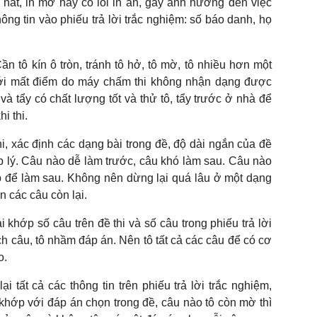
nát, in mờ hay có lỗi in ấn, gây ảnh hưởng đến việc
hông tin vào phiếu trả lời trắc nghiệm: số báo danh, họ
n tô kín ô tròn, tránh tô hở, tô mờ, tô nhiều hơn một
ới mất điểm do máy chấm thi không nhận dạng được
và tẩy có chất lượng tốt và thử tô, tẩy trước ở nhà để
i thi.
i, xác định các dạng bài trong đề, độ dài ngắn của đề
ợp lý. Câu nào dễ làm trước, câu khó làm sau. Câu nào
p để làm sau. Không nên dừng lại quá lâu ở một dạng
 các câu còn lại.
 khớp số câu trên đề thi và số câu trong phiếu trả lời
ệch câu, tô nhầm đáp án. Nên tô tất cả các câu để có cơ
o.
i tất cả các thông tin trên phiếu trả lời trắc nghiệm,
 khớp với đáp án chọn trong đề, câu nào tô còn mờ thì