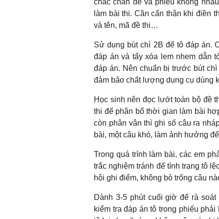
chắc chắn đề và phiếu không nhàu 
làm bài thi. Cần cẩn thận khi điền t
và tên, mã đề thi…
Sử dụng bút chì 2B để tô đáp án. Cầ
đáp án và tẩy xóa lem nhem dẫn t
đáp án. Nên chuẩn bị trước bút chì 
đảm bảo chất lượng dụng cụ dùng kh
Học sinh nên đọc lướt toàn bộ đề th
thi để phân bổ thời gian làm bài h
còn phân vân thì ghi số câu ra nhá
bài, một câu khó, làm ảnh hưởng đến
Trong quá trình làm bài, các em phải
trắc nghiệm tránh để tình trạng tô l
hội ghi điểm, không bỏ trống câu nà
Dành 3-5 phút cuối giờ để rà soát lạ
kiểm tra đáp án tô trong phiếu phải