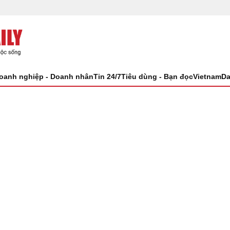
oanh nghiệp - Doanh nhân
Tin 24/7
Tiêu dùng - Bạn đọc
VietnamDa