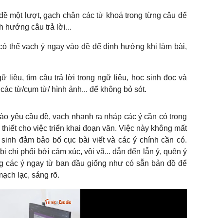
đề một lượt, gạch chân các từ khoá trong từng câu để
 hướng câu trả lời...
 có thể vạch ý ngay vào đề để định hướng khi làm bài,
 liệu, tìm câu trả lời trong ngữ liệu, học sinh đọc và
các từ/cụm từ/ hình ảnh... để không bỏ sót.
vào yêu cầu đề, vạch nhanh ra nháp các ý cần có trong
thiết cho việc triển khai đoạn văn. Việc này không mất
 sinh đảm bảo bố cục bài viết và các ý chính cần có.
bị chi phối bởi cảm xúc, vội vã... dẫn đến lẫn ý, quên ý
g các ý ngay từ ban đầu giống như có sẵn bản đồ để
 mạch lạc, sáng rõ.