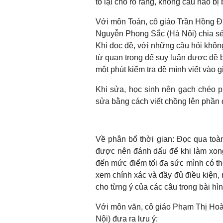
tô lại cho rõ ràng, không câu nào b
Với môn Toán, cô giáo Trần Hồng Đ
Nguyễn Phong Sắc (Hà Nội) chia sẻ 
Khi đọc đề, với những câu hỏi khôn
từ quan trọng để suy luận được đề bà
một phút kiểm tra đề mình viết vào g
Khi sửa, học sinh nên gạch chéo ph
sửa bằng cách viết chồng lên phần 
Về phân bổ thời gian: Đọc qua toàn
được nên đánh dấu để khi làm xong 
đến mức điểm tối đa sức mình có th
xem chính xác và đầy đủ điều kiện, 
cho từng ý của các câu trong bài hì
Với môn văn, cô giáo Phạm Thị Ho
Nội) đưa ra lưu ý: