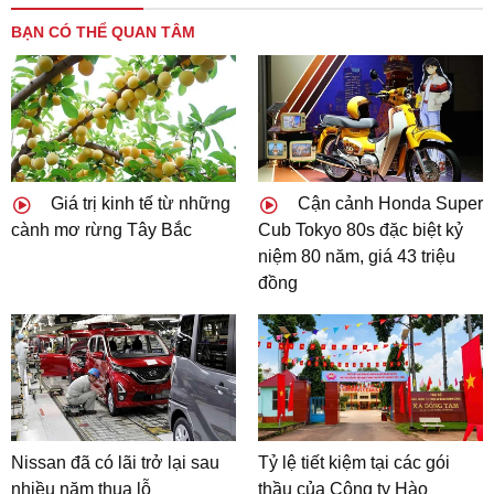
BẠN CÓ THỂ QUAN TÂM
Giá trị kinh tế từ những
Cận cảnh Honda Super
cành mơ rừng Tây Bắc
Cub Tokyo 80s đặc biệt kỷ
niệm 80 năm, giá 43 triệu
đồng
Nissan đã có lãi trở lại sau
Tỷ lệ tiết kiệm tại các gói
nhiều năm thua lỗ
thầu của Công ty Hào