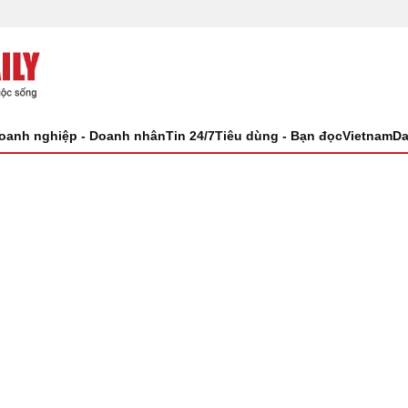
oanh nghiệp - Doanh nhân
Tin 24/7
Tiêu dùng - Bạn đọc
VietnamDa