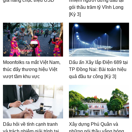
giá hàng chục triệu USD
nhiệm người đứng đầu tại
gói thầu trăm tỷ Vĩnh Long
[Kỳ 3]
Moonfolks ra mắt Việt Nam,
Dấu ấn Xây lắp Điện 689 tại
thúc đẩy thương hiệu Việt
TP Đồng Nai: Bài toán hiệu
vượt tầm khu vực
quả đầu tư công [Kỳ 3]
Dấu hỏi về tính cạnh tranh
Xây dựng Phú Quân và
và trách nhiệm giải trình tại
những gói thầu vắng bóng