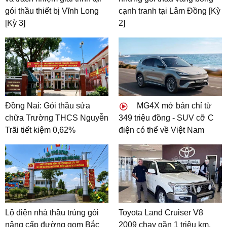
gói thầu thiết bị Vĩnh Long
cạnh tranh tại Lâm Đồng [Kỳ
[Kỳ 3]
2]
Đồng Nai: Gói thầu sửa
MG4X mở bán chỉ từ
chữa Trường THCS Nguyễn
349 triệu đồng - SUV cỡ C
Trãi tiết kiệm 0,62%
điện có thể về Việt Nam
Lộ diện nhà thầu trúng gói
Toyota Land Cruiser V8
nâng cấp đường gom Bắc
2009 chạy gần 1 triệu km,