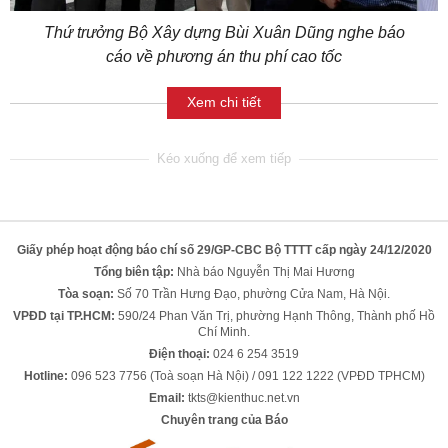
Thứ trưởng Bộ Xây dựng Bùi Xuân Dũng nghe báo
cáo về phương án thu phí cao tốc
Xem chi tiết
Giấy phép hoạt động báo chí số 29/GP-CBC Bộ TTTT cấp ngày 24/12/2020
Tổng biên tập:
Nhà báo Nguyễn Thị Mai Hương
Tòa soạn:
Số 70 Trần Hưng Đạo, phường Cửa Nam, Hà Nội.
VPĐD tại TP.HCM:
590/24 Phan Văn Trị, phường Hạnh Thông, Thành phố Hồ
Chí Minh.
Điện thoại:
024 6 254 3519
Hotline:
096 523 7756 (Toà soạn Hà Nội) / 091 122 1222 (VPĐD TPHCM)
Email:
tkts@kienthuc.net.vn
Chuyên trang của Báo