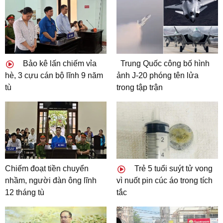
Bảo kê lấn chiếm vỉa
Trung Quốc công bố hình
hè, 3 cựu cán bộ lĩnh 9 năm
ảnh J-20 phóng tên lửa
tù
trong tập trận
Chiếm đoạt tiền chuyển
Trẻ 5 tuổi suýt tử vong
nhầm, người đàn ông lĩnh
vì nuốt pin cúc áo trong tích
12 tháng tù
tắc