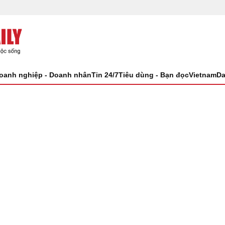
oanh nghiệp - Doanh nhân
Tin 24/7
Tiêu dùng - Bạn đọc
VietnamDa