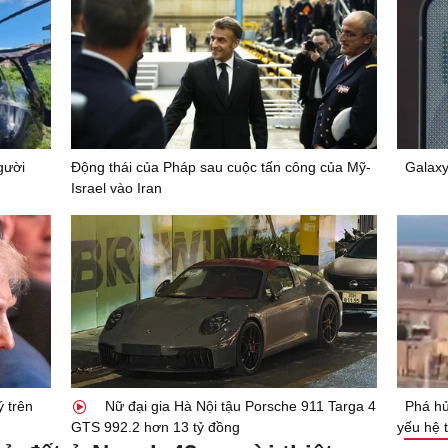
gười
Động thái của Pháp sau cuộc tấn công của Mỹ-
Galaxy
Israel vào Iran
ý trên
Nữ đại gia Hà Nội tậu Porsche 911 Targa 4
Phá hủ
GTS 992.2 hơn 13 tỷ đồng
yếu hệ 