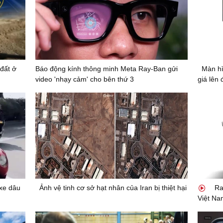
đất ở
Báo động kính thông minh Meta Ray-Ban gửi
Màn hì
video 'nhạy cảm' cho bên thứ 3
giá lên 
xe dâu
Ảnh vệ tinh cơ sở hạt nhân của Iran bị thiệt hại
Ra 
Việt Na