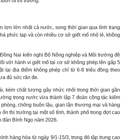
tuồn ra thị trường.
 lợn lớn nhất cả nước, song thời gian qua tình trạng
khá phức tạp và còn nhiều cơ sở giết mổ nhỏ lẻ, không
 Đồng Nai kiến nghị Bộ Nông nghiệp và Môi trường đề
i với hành vi giết mổ tại cơ sở không phép lên gấp 5
t tại địa điểm không phép chỉ từ 6-8 triệu đồng theo
ưa đủ sức răn đe.
ái, kém chất lượng gây nhức nhối trong thời gian gần
 trường trong nước vừa thành lập 7 đoàn công tác kiểm
 phòng, chống buôn lậu, gian lận thương mại và hàng
ổn thị trường tại một số tỉnh, thành phố trong đợt cao
ên đán Bính Ngọ năm 2026.
hình hàng hóa từ ngày 9/1-15/3, trong đó tập trung cao