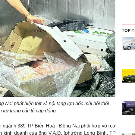
TOP T
 Nai phát hiện thịt và nội tạng lợn bốc mùi hôi thối
h trữ trong các tủ cấp đông.
ên ngành 389 TP Biên Hoà - Đồng Nai phối hợp với cơ
ểm kinh doanh của ông V.A.Đ. (phường Long Bình, TP