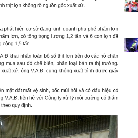
h thịt lợn không rõ nguồn gốc xuất xứ.
tra phát hiện cơ sở đang kinh doanh phụ phế phẩm lợn
ẩm lợn, có tổng trọng lượng 1,2 tấn và 6 con lợn đã
g cộng 1,5 tấn.
A.Đ khai nhận toàn bộ số thịt lợn trên do các hộ chăn
 mua sau đó chế biến, phân loại bán ra thị trường.
uất xứ, ông V.A.Đ. cũng không xuất trình được giấy
rên mặt đất mất vệ sinh, bốc mùi hôi và có dấu hiệu có
ng V.A.Đ. liên hệ với Công ty xử lý môi trường có thẩm
 theo quy định.