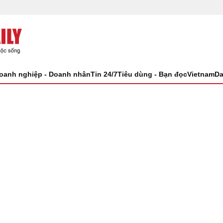
oanh nghiệp - Doanh nhân
Tin 24/7
Tiêu dùng - Bạn đọc
VietnamDa