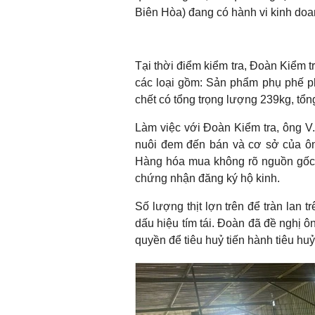
Biên Hòa) đang có hành vi kinh doan
Tại thời điểm kiểm tra, Đoàn Kiểm 
các loại gồm: Sản phẩm phụ phế ph
chết có tổng trọng lượng 239kg, tổn
Làm việc với Đoàn Kiểm tra, ông V.
nuôi đem đến bán và cơ sở của ông
Hàng hóa mua không rõ nguồn gốc x
chứng nhận đăng ký hộ kinh.
Số lượng thịt lợn trên để tràn lan t
dấu hiệu tím tái. Đoàn đã đề nghị ô
quyền để tiêu huỷ tiến hành tiêu huỷ