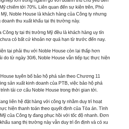
 nghiệp lớn trong ngành gỗ với doanh thu chủ yếu đến
g Mỹ chiếm tới 70%. Liên quan đến sự kiện trên, Phú
hẩu Mỹ, Noble House là khách hàng của Công ty nhưng
 doanh thu xuất khẩu tại thị trường này.
Công ty tại thị trường Mỹ đều là khách hàng uy tín
 chưa có bất cứ khoản nợ quá hạn từ trước đến nay.
iện tại phải thu với Noble House còn lại thấp hơn
ải do từ ngày 30/6, Noble House vẫn tiếp tục thực hiện
 House tuyên bố bảo hộ phá sản theo Chương 11
ng sản xuất kinh doanh của PTB, việc bảo hộ phá
rình tái cơ cấu Noble House trong thời gian tới.
ng liên hệ đặt hàng với công ty nhằm duy trì hoạt
ực hiện thanh toán theo quyết định của Tòa án. Tình
g Mỹ của Công ty đang phục hồi với tốc độ nhanh. Đơn
hẩu sang thị trường này vẫn duy trì ổn định và có xu