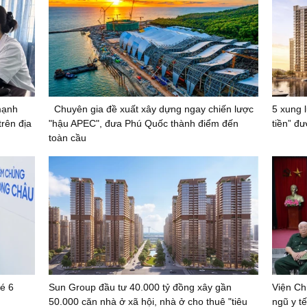
mạnh
Chuyên gia đề xuất xây dựng ngay chiến lược
5 xung 
rên địa
"hậu APEC", đưa Phú Quốc thành điểm đến
tiền” đ
toàn cầu
bé 6
Sun Group đầu tư 40.000 tỷ đồng xây gần
Viện Ch
50.000 căn nhà ở xã hội, nhà ở cho thuê "tiêu
ngũ y t