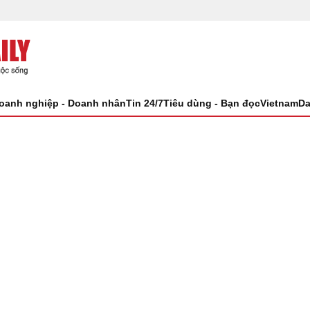
oanh nghiệp - Doanh nhân
Tin 24/7
Tiêu dùng - Bạn đọc
VietnamDa