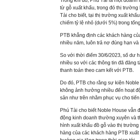
Trong khi đó, Phú Tài là một doanh
từ gỗ xuất khẩu, trong đó thị trườn
Tài cho biết, tại thị trường xuất k
chiếm tỷ lệ nhỏ (dưới 5%) trong tổng
PTB khẳng định các khách hàng của 
nhiều năm, luôn trả nợ đúng hạn và
So với thời điểm 30/6/2023, số dư h
nhiều so với các thông tin đã đăng t
thanh toán theo cam kết với PTB.
Do đó, PTB cho rằng sự kiện Noble
không ảnh hưởng nhiều đến hoạt độ
sản như trên nhằm phục vụ cho tiến t
Phú Tài cho biết Noble House vẫn đa
động kinh doanh thường xuyên và th
hình xuất khẩu đồ gỗ vào thị trườn
hàng của các khách hàng PTB xuất k