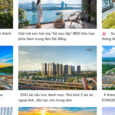
ở thành
Giải mã sức hút của "bộ sưu tập" BĐS hữu hạn
Xu
phía Nam trung tâm Đà Nẵng
thông đ
ủa
DXG tái cấu trúc danh mục: Rút khỏi 2 dự án
6 thán
ngoại tỉnh, dồn lực cho trung tâm
EVNGEN