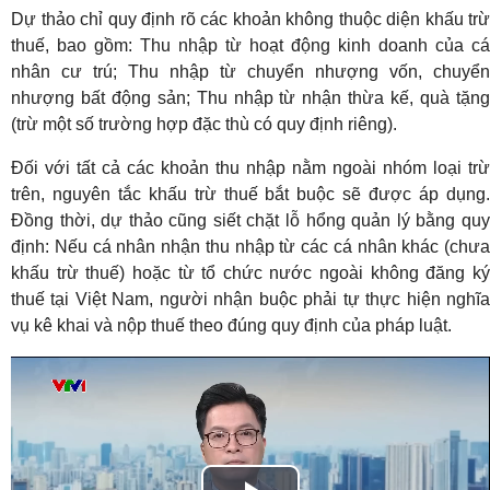
Dự thảo chỉ quy định rõ các khoản không thuộc diện khấu trừ
thuế, bao gồm: Thu nhập từ hoạt động kinh doanh của cá
nhân cư trú; Thu nhập từ chuyển nhượng vốn, chuyển
nhượng bất động sản; Thu nhập từ nhận thừa kế, quà tặng
(trừ một số trường hợp đặc thù có quy định riêng).
Đối với tất cả các khoản thu nhập nằm ngoài nhóm loại trừ
trên, nguyên tắc khấu trừ thuế bắt buộc sẽ được áp dụng.
Đồng thời, dự thảo cũng siết chặt lỗ hổng quản lý bằng quy
định: Nếu cá nhân nhận thu nhập từ các cá nhân khác (chưa
khấu trừ thuế) hoặc từ tổ chức nước ngoài không đăng ký
thuế tại Việt Nam, người nhận buộc phải tự thực hiện nghĩa
vụ kê khai và nộp thuế theo đúng quy định của pháp luật.