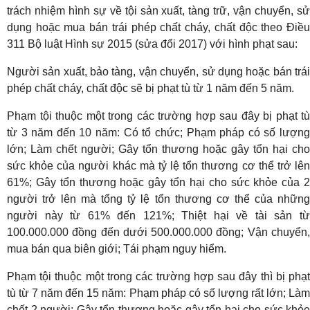
trách nhiệm hình sự về tội sản xuất, tàng trữ, vận chuyển, sử
dụng hoặc mua bán trái phép chất cháy, chất độc theo Điều
311 Bộ luật Hình sự 2015 (sửa đổi 2017) với hình phạt sau:
Người sản xuất, bảo tàng, vận chuyển, sử dụng hoặc bán trái
phép chất cháy, chất độc sẽ bị phạt tù từ 1 năm đến 5 năm.
Phạm tội thuộc một trong các trường hợp sau đây bị phạt tù
từ 3 năm đến 10 năm: Có tổ chức; Phạm pháp có số lượng
lớn; Làm chết người; Gây tổn thương hoặc gây tổn hại cho
sức khỏe của người khác mà tỷ lệ tổn thương cơ thể trở lên
61%; Gây tổn thương hoặc gây tổn hại cho sức khỏe của 2
người trở lên mà tổng tỷ lệ tổn thương cơ thể của những
người này từ 61% đến 121%; Thiệt hại về tài sản từ
100.000.000 đồng đến dưới 500.000.000 đồng; Vận chuyển,
mua bán qua biên giới; Tái phạm nguy hiểm.
Phạm tội thuộc một trong các trường hợp sau đây thì bị phạt
tù từ 7 năm đến 15 năm: Phạm pháp có số lượng rất lớn; Làm
chết 2 người; Gây tổn thương hoặc gây tổn hại cho sức khỏe