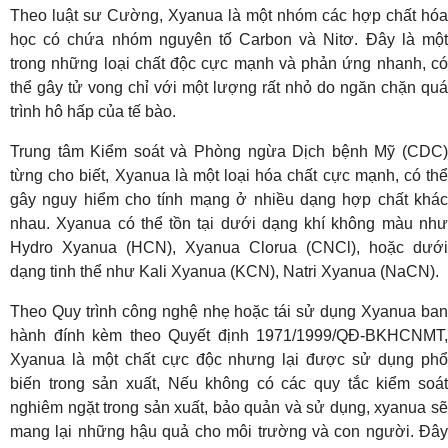
Theo luật sư Cường, Xyanua là một nhóm các hợp chất hóa
học có chứa nhóm nguyên tố Carbon và Nitơ. Đây là một
trong những loại chất độc cực mạnh và phản ứng nhanh, có
thể gây tử vong chỉ với một lượng rất nhỏ do ngăn chặn quá
trình hô hấp của tế bào.
Trung tâm Kiểm soát và Phòng ngừa Dịch bệnh Mỹ (CDC)
từng cho biết, Xyanua là một loại hóa chất cực mạnh, có thể
gây nguy hiểm cho tính mạng ở nhiều dạng hợp chất khác
nhau. Xyanua có thể tồn tại dưới dạng khí không màu như
Hydro Xyanua (HCN), Xyanua Clorua (CNCl), hoặc dưới
dạng tinh thể như Kali Xyanua (KCN), Natri Xyanua (NaCN).
Theo Quy trình công nghệ nhẹ hoặc tái sử dụng Xyanua ban
hành đính kèm theo Quyết định 1971/1999/QĐ-BKHCNMT,
Xyanua là một chất cực độc nhưng lại được sử dụng phổ
biến trong sản xuất, Nếu không có các quy tắc kiểm soát
nghiêm ngặt trong sản xuất, bảo quản và sử dụng, xyanua sẽ
mang lại những hậu quả cho môi trường và con người. Đây