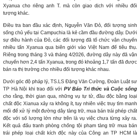
Xyanua cho riêng anh T. mà còn giao dịch với nhiều đối
tượng khác.
Điều tra ban đầu xác định, Nguyễn Văn Đỏ, đối tượng sinh
sống chủ yếu tại Campuchia là kẻ cầm đầu đường dây. Dưới
sự điều hành của Đỏ, các đối tượng đã tổ chức vận chuyển
nhiều tấn Xyanua qua biên giới vào Việt Nam để tiêu thụ.
Riêng trong tháng 3 và tháng 4/2026, đường dây này đã vận
chuyển hơn 2,4 tấn Xyanua, trong đó khoảng 1,7 tấn đã được
bán ra thị trường cho nhiều đối tượng khác nhau.
Dưới góc độ pháp lý, TS.LS Đặng Văn Cường, Đoàn Luật sư
TP Hà Nội khi trao đổi với
PV Báo Tri thức và Cuộc sốn
cho rằng, thời gian qua, những vụ tự tử, đầu độc bằng loại
chất độc Xianua xảy ra không ít, tuy nhiên việc truy tìm manh
mối để xử lý một đường dây tàng trữ, mua bán trái phép chất
độc với số lượng lớn như trên là vụ việc chưa từng xảy ra.
Kết quả đấu tranh phòng chống tội phạm tàng trữ mua bán
trái phép loại chất kích độc này của Công an TP HCM là