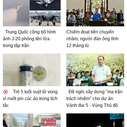
Trung Quốc công bố hình
Chiếm đoạt tiền chuyển
ảnh J-20 phóng tên lửa
nhầm, người đàn ông lĩnh
trong tập trận
12 tháng tù
Trẻ 5 tuổi suýt tử vong
Đề nghị xây dựng "ma trận
vì nuốt pin cúc áo trong tích
trách nhiệm" cho dự án
tắc
Vành đai 5 - Vùng Thủ đô