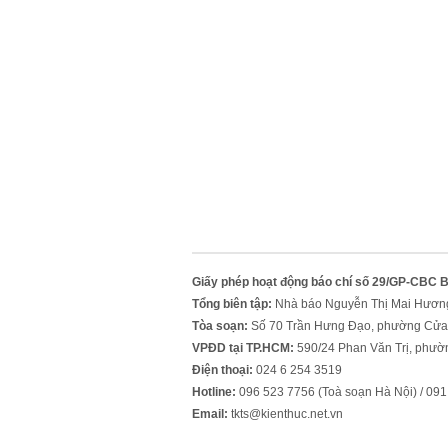
Giấy phép hoạt động báo chí số 29/GP-CBC 
Tổng biên tập:
Nhà báo Nguyễn Thị Mai Hươn
Tòa soạn:
Số 70 Trần Hưng Đạo, phường Cửa
VPĐD tại TP.HCM:
590/24 Phan Văn Trị, phườ
Điện thoại:
024 6 254 3519
Hotline:
096 523 7756 (Toà soạn Hà Nội) / 0
Email:
tkts@kienthuc.net.vn