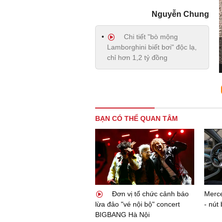
Nguyễn Chung
Chi tiết "bò mộng
Lamborghini biết bơi" độc lạ,
chỉ hơn 1,2 tỷ đồng
BẠN CÓ THỂ QUAN TÂM
Đơn vị tổ chức cảnh báo
Merce
lừa đảo "vé nội bộ" concert
- nút
BIGBANG Hà Nội