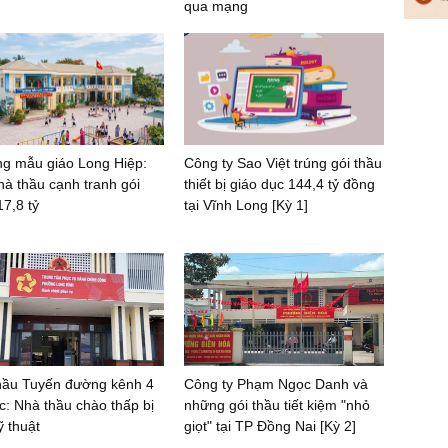
qua mạng
g mẫu giáo Long Hiệp:
Công ty Sao Việt trúng gói thầu
hà thầu cạnh tranh gói
thiết bị giáo dục 144,4 tỷ đồng
17,8 tỷ
tại Vĩnh Long [Kỳ 1]
hầu Tuyến đường kênh 4
Công ty Phạm Ngọc Danh và
: Nhà thầu chào thấp bị
những gói thầu tiết kiệm "nhỏ
ỹ thuật
giọt" tại TP Đồng Nai [Kỳ 2]