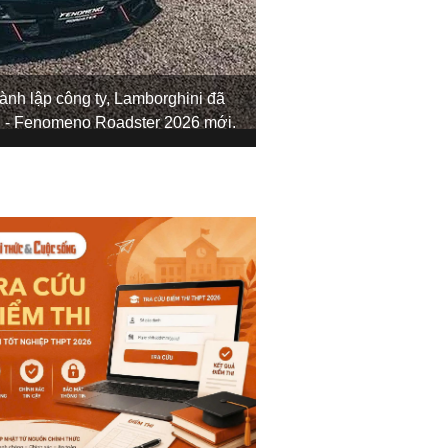
Mẫu xe này tiếp nối p
ành lập công ty, Lamborghini đã
Lamborghini sản xuất 
nh - Fenomeno Roadster 2026 mới.
đã bán ra.