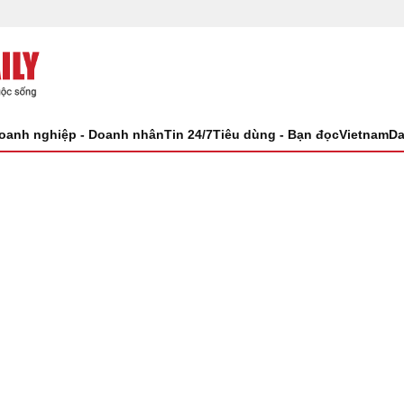
oanh nghiệp - Doanh nhân
Tin 24/7
Tiêu dùng - Bạn đọc
VietnamDa