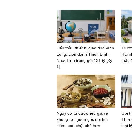
Đấu thầu thiết bị giáo dục Vĩnh
Trườn
Long: Liên danh Thiên Bình -
Hai n
Nhựt Linh trúng gói 131 tỷ [Kỳ
thầu 
1]
Nguy cơ từ dược liệu giả và
Gói t
không rõ nguồn gốc đòi hỏi
Thước
kiểm soát chặt chẽ hơn
loại k