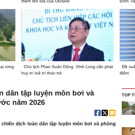
thêm tên lửa của Ukraine
Đình Ti
tại rừng
Chủ tịch Phan Xuân Dũng: Vĩnh Long cần phát
Đề xuấ
huy trí tuệ trí thức trẻ
điểm
 dân tập luyện môn bơi và
TOP T
ước năm 2026
chiến dịch toàn dân tập luyện môn bơi và phòng