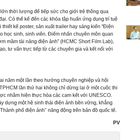
ớn thời lượng để tiếp sức cho giới trẻ thông qua
ại. Có thể kể đến các khóa tập huấn ứng dụng trí tuệ
i thiết kế poster, sản xuất trailer hay sáng kiến “Điện
ho học sinh, sinh viên. Điểm nhấn chuyên môn quan
Ươm mầm tài năng điện ảnh” (HCMC Short Film Lab),
, tư vấn trực tiếp từ các chuyên gia và kết nối với
ai năm một lần theo hướng chuyên nghiệp và hội
TPHCM lần thứ hai không chỉ dừng lại ở một cuộc thi
 lược nhằm hiện thực hóa các cam kết với UNESCO.
y dựng một hệ sinh thái điện ảnh bền vững, khẳng
 "Thành phố điện ảnh" năng động trên bản đồ quốc tế.
PV