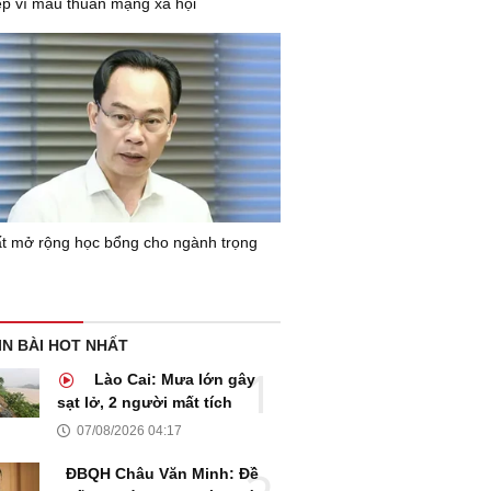
ệp vì mâu thuẫn mạng xã hội
t mở rộng học bổng cho ngành trọng
IN BÀI HOT NHẤT
Lào Cai: Mưa lớn gây
sạt lở, 2 người mất tích
07/08/2026 04:17
ĐBQH Châu Văn Minh: Đề