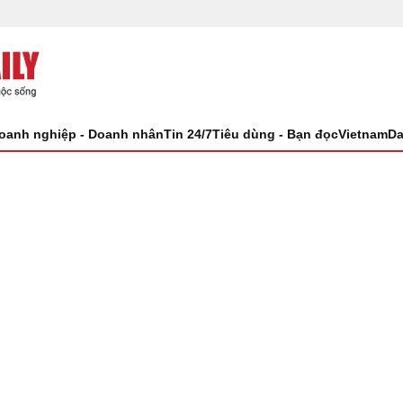
oanh nghiệp - Doanh nhân
Tin 24/7
Tiêu dùng - Bạn đọc
VietnamDa