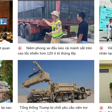
t quan
Niêm phong xe đầu kéo rải mảnh sắt trên
Việ
cao tốc khiến hơn 120 ô tô thủng lốp
nhân tạ
lại sau
Tổng thống Trump từ chối yêu cầu viện trợ
Kh