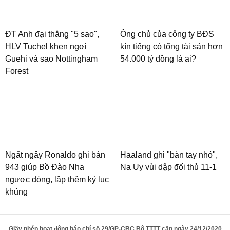
ĐT Anh đại thắng "5 sao",
Ông chủ của công ty BĐS
HLV Tuchel khen ngợi
kín tiếng có tổng tài sản hơn
Guehi và sao Nottingham
54.000 tỷ đồng là ai?
Forest
Ngất ngây Ronaldo ghi bàn
Haaland ghi "bàn tay nhỏ",
943 giúp Bồ Đào Nha
Na Uy vùi dập đối thủ 11-1
ngược dòng, lập thêm kỷ lục
khủng
Giấy phép hoạt động báo chí số 29/GP-CBC Bộ TTTT cấp ngày 24/12/2020