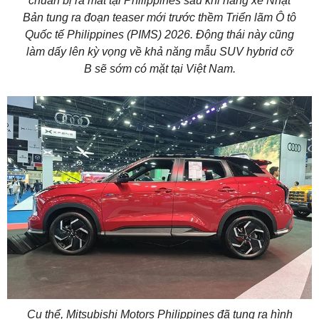
chuẩn bị ra mắt tại Philippines sau khi hãng xe Nhật
Bản tung ra đoạn teaser mới trước thềm Triển lãm Ô tô
Quốc tế Philippines (PIMS) 2026. Động thái này cũng
làm dấy lên kỳ vọng về khả năng mẫu SUV hybrid cỡ
B sẽ sớm có mặt tại Việt Nam.
Cụ thể, Mitsubishi Motors Philippines đã tung ra hình