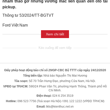
nhằm tháo gỡ những vướng mắc liên quan đến ôtô tải
pickup.
Thông tư 53/2024/TT-BGTVT
Ford Việt Nam
Xem chi tiết
Giấy phép hoạt động báo chí số 29/GP-CBC Bộ TTTT cấp ngày 24/12/2020
Tổng biên tập:
Nhà báo Nguyễn Thị Mai Hương
Tòa soạn:
Số 70 Trần Hưng Đạo, phường Cửa Nam, Hà Nội.
VPĐD tại TP.HCM:
590/24 Phan Văn Trị, phường Hạnh Thông, Thành phố Hồ
Chí Minh.
Điện thoại:
024 6 254 3519
Hotline:
096 523 7756 (Toà soạn Hà Nội) / 091 122 1222 (VPĐD TPHCM)
Email:
tkts@kienthuc.net.vn