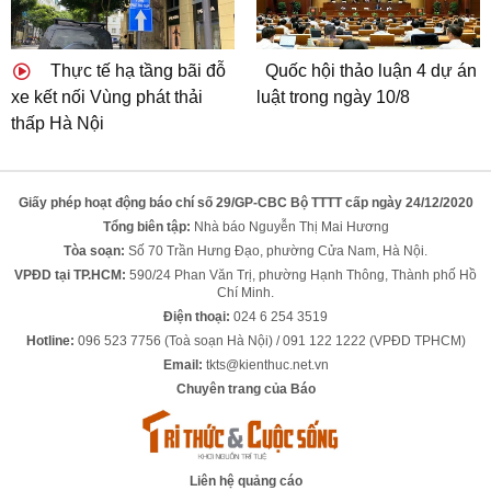
Thực tế hạ tầng bãi đỗ
Quốc hội thảo luận 4 dự án
xe kết nối Vùng phát thải
luật trong ngày 10/8
thấp Hà Nội
Giấy phép hoạt động báo chí số 29/GP-CBC Bộ TTTT cấp ngày 24/12/2020
Tổng biên tập:
Nhà báo Nguyễn Thị Mai Hương
Tòa soạn:
Số 70 Trần Hưng Đạo, phường Cửa Nam, Hà Nội.
VPĐD tại TP.HCM:
590/24 Phan Văn Trị, phường Hạnh Thông, Thành phố Hồ
Chí Minh.
Điện thoại:
024 6 254 3519
Hotline:
096 523 7756 (Toà soạn Hà Nội) / 091 122 1222 (VPĐD TPHCM)
Email:
tkts@kienthuc.net.vn
Chuyên trang của Báo
Liên hệ quảng cáo