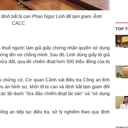
 định bắt bị can Phan Ngọc Linh để tạm giam. Ảnh:
CACC
TOP T
nh thuê người làm giả giấy chứng nhận quyền sử dụng
 đứng tên vợ chồng mình. Sau đó, Linh dùng giấy tờ giả
ửa đất, qua đó chiếm đoạt hơn 500 triệu đồng của bị
iệu chứng cứ, Cơ quan Cảnh sát điều tra Công an tỉnh
vụ án hình sự, khởi tố bị can và lệnh bắt tạm giam đối
các tội danh "lừa đảo chiếm đoạt tài sản" và "sử dụng
g an tiếp tục điều tra, xử lý nghiêm theo quy định