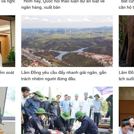
 và nghỉ
Hôm nay, Quốc hội thảo luận dự án luật về
Bắt cự
ngân hàng, xuất bản
căn hộ t
iểm soát
Lâm Đồng yêu cầu đẩy nhanh giải ngân, gắn
Lâm Đồn
trách nhiệm người đứng đầu
lịch su