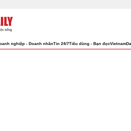
oanh nghiệp - Doanh nhân
Tin 24/7
Tiêu dùng - Bạn đọc
VietnamDa