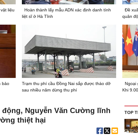
vật liệu
Hoàn thành lấy mẫu ADN xác định danh tính
Đề xuấ
liệt sĩ ở Hà Tĩnh
quân độ
m bảo
Trạm thu phí cầu Đồng Nai sắp được tháo dỡ
Ngoại 
sau nhiều năm dừng thu phí
Khi 9.0
o động, Nguyễn Văn Cường lĩnh
TOP T
ờng thiệt hại