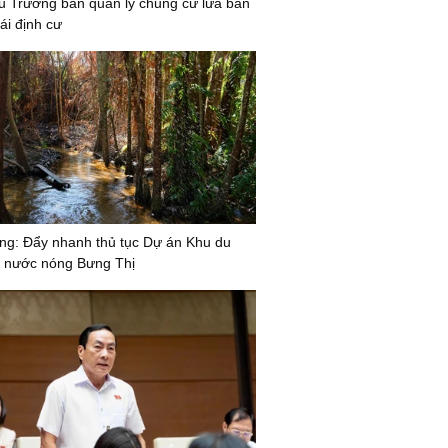
u Trưởng ban quản lý chung cư lừa bán
ái định cư
g: Đẩy nhanh thủ tục Dự án Khu du
ối nước nóng Bưng Thị