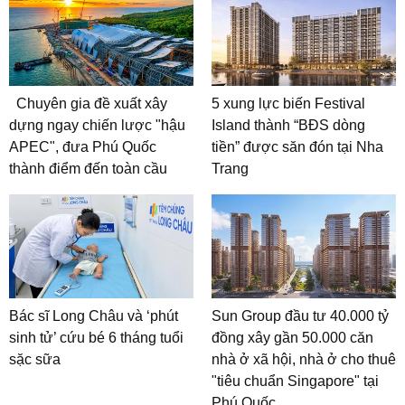
Chuyên gia đề xuất xây
5 xung lực biến Festival
dựng ngay chiến lược "hậu
Island thành “BĐS dòng
APEC", đưa Phú Quốc
tiền” được săn đón tại Nha
thành điểm đến toàn cầu
Trang
Bác sĩ Long Châu và ‘phút
Sun Group đầu tư 40.000 tỷ
sinh tử’ cứu bé 6 tháng tuổi
đồng xây gần 50.000 căn
sặc sữa
nhà ở xã hội, nhà ở cho thuê
"tiêu chuẩn Singapore" tại
Phú Quốc