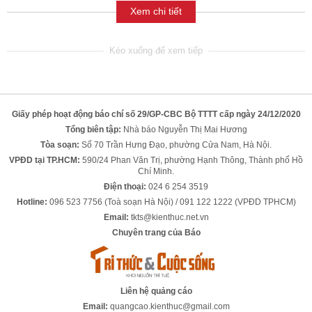
Xem chi tiết
Giấy phép hoạt động báo chí số 29/GP-CBC Bộ TTTT cấp ngày 24/12/2020
Tổng biên tập:
Nhà báo Nguyễn Thị Mai Hương
Tòa soạn:
Số 70 Trần Hưng Đạo, phường Cửa Nam, Hà Nội.
VPĐD tại TP.HCM:
590/24 Phan Văn Trị, phường Hạnh Thông, Thành phố Hồ
Chí Minh.
Điện thoại:
024 6 254 3519
Hotline:
096 523 7756 (Toà soạn Hà Nội) / 091 122 1222 (VPĐD TPHCM)
Email:
tkts@kienthuc.net.vn
Chuyên trang của Báo
Liên hệ quảng cáo
Email:
quangcao.kienthuc@gmail.com