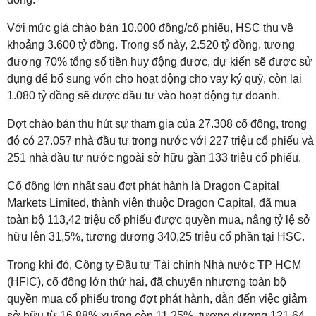
Với mức giá chào bán 10.000 đồng/cổ phiếu, HSC thu về
khoảng 3.600 tỷ đồng. Trong số này, 2.520 tỷ đồng, tương
đương 70% tổng số tiền huy động được, dự kiến sẽ được sử
dụng để bổ sung vốn cho hoạt động cho vay ký quỹ, còn lại
1.080 tỷ đồng sẽ được đầu tư vào hoạt động tự doanh.
Đợt chào bán thu hút sự tham gia của 27.308 cổ đông, trong
đó có 27.057 nhà đầu tư trong nước với 227 triệu cổ phiếu và
251 nhà đầu tư nước ngoài sở hữu gần 133 triệu cổ phiếu.
Cổ đông lớn nhất sau đợt phát hành là Dragon Capital
Markets Limited, thành viên thuộc Dragon Capital, đã mua
toàn bộ 113,42 triệu cổ phiếu được quyền mua, nâng tỷ lệ sở
hữu lên 31,5%, tương đương 340,25 triệu cổ phần tại HSC.
Trong khi đó, Công ty Đầu tư Tài chính Nhà nước TP HCM
(HFIC), cổ đông lớn thứ hai, đã chuyển nhượng toàn bộ
quyền mua cổ phiếu trong đợt phát hành, dẫn đến việc giảm
sở hữu từ 16,88% xuống còn 11,25%, tương đương 121,64