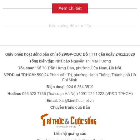
Xem chi tiết
Giấy phép hoạt động báo chí số 29/GP-CBC Bộ TTTT cấp ngày 24/12/2020
Tổng biên tập:
Nhà báo Nguyễn Thị Mai Hương
Tòa soạn:
Số 70 Trần Hưng Đạo, phường Cửa Nam, Hà Nội.
VPĐD tại TP.HCM:
590/24 Phan Văn Trị, phường Hạnh Thông, Thành phố Hồ
Chí Minh.
Điện thoại:
024 6 254 3519
Hotline:
096 523 7756 (Toà soạn Hà Nội) / 091 122 1222 (VPĐD TPHCM)
Email:
tkts@kienthuc.net.vn
Chuyên trang của Báo
Liên hệ quảng cáo