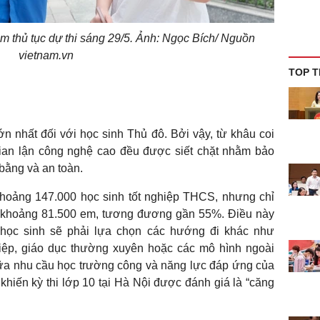
àm thủ tục dự thi sáng 29/5. Ảnh: Ngọc Bích/ Nguồn
vietnam.vn
TOP T
ớn nhất đối với học sinh Thủ đô. Bởi vậy, từ khâu coi
 gian lận công nghệ cao đều được siết chặt nhằm bảo
 bằng và an toàn.
hoảng 147.000 học sinh tốt nghiệp THCS, nhưng chỉ
hỉ khoảng 81.500 em, tương đương gần 55%. Điều này
học sinh sẽ phải lựa chọn các hướng đi khác như
hiệp, giáo dục thường xuyên hoặc các mô hình ngoài
iữa nhu cầu học trường công và năng lực đáp ứng của
 khiến kỳ thi lớp 10 tại Hà Nội được đánh giá là “căng