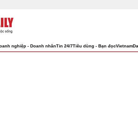
oanh nghiệp - Doanh nhân
Tin 24/7
Tiêu dùng - Bạn đọc
VietnamDa