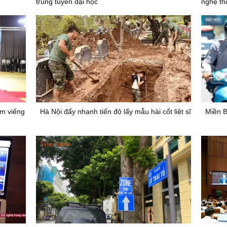
trúng tuyển đại học
nghệ th
m viếng
Hà Nội đẩy nhanh tiến độ lấy mẫu hài cốt liệt sĩ
Miền B