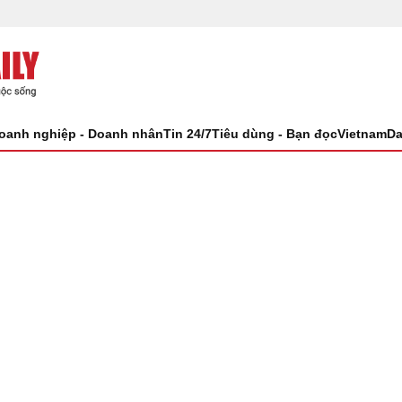
oanh nghiệp - Doanh nhân
Tin 24/7
Tiêu dùng - Bạn đọc
VietnamDa