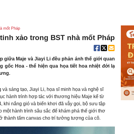
nhà mốt Pháp
i tinh xảo trong BST nhà mốt Pháp
p giữa Maje và Jiayi Li đều phản ánh thế giới quan
ng gốc Hoa - thể hiện qua họa tiết hoa nhiệt đới lạ
rưng.
à sáng tạo, Jiayi Li, họa sĩ minh họa và nghệ sĩ
tục hành trình hợp tác với thương hiệu Maje kể từ
khi nắng gió và biển khơi đã vẫy gọi, bộ sưu tập
ào một hành trình sâu sắc để khám phá thế giới thơ
trở thành tấm canvas cho trí tưởng tượng của cô.