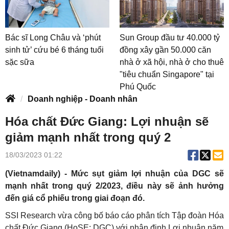
Bác sĩ Long Châu và ‘phút
Sun Group đầu tư 40.000 tỷ
sinh tử’ cứu bé 6 tháng tuổi
đồng xây gần 50.000 căn
sặc sữa
nhà ở xã hội, nhà ở cho thuê
"tiêu chuẩn Singapore" tại
Phú Quốc
Doanh nghiệp - Doanh nhân
Hóa chất Đức Giang: Lợi nhuận sẽ
giảm mạnh nhất trong quý 2
18/03/2023 01:22
(Vietnamdaily) - Mức sụt giảm lợi nhuận của DGC sẽ
mạnh nhất trong quý 2/2023, điều này sẽ ảnh hưởng
đến giá cổ phiếu trong giai đoạn đó.
SSI Research vừa công bố báo cáo phân tích Tập đoàn Hóa
chất Đức Giang (HoSE: DGC) với nhận định Lợi nhuận năm