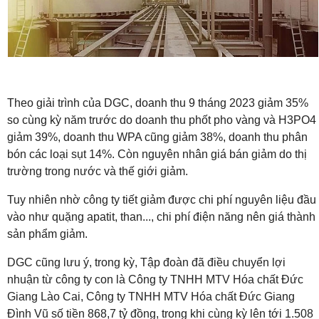
Theo giải trình của DGC, doanh thu 9 tháng 2023 giảm 35%
so cùng kỳ năm trước do doanh thu phốt pho vàng và H3PO4
giảm 39%, doanh thu WPA cũng giảm 38%, doanh thu phân
bón các loại sụt 14%. Còn nguyên nhân giá bán giảm do thị
trường trong nước và thế giới giảm.
Tuy nhiên nhờ công ty tiết giảm được chi phí nguyên liệu đầu
vào như quặng apatit, than..., chi phí điện năng nên giá thành
sản phẩm giảm.
DGC cũng lưu ý, trong kỳ, Tập đoàn đã điều chuyển lợi
nhuận từ công ty con là Công ty TNHH MTV Hóa chất Đức
Giang Lào Cai, Công ty TNHH MTV Hóa chất Đức Giang
Đình Vũ số tiền 868,7 tỷ đồng, trong khi cùng kỳ lên tới 1.508