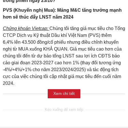
trong phiên ngày 23/10?
PVS (Khuyến nghị Mua): Mảng M&C tăng trưởng mạnh
hơn sẽ thúc đẩy LNST năm 2024
Chứng khoán Vietcap:
Chúng tôi tăng giá mục tiêu cho Tổng
CTCP Dịch vụ Kỹ thuật Dầu khí Việt Nam (PVS) thêm
6,4%
lên 43.500 đồng/cổ phiếu nhưng điều chỉnh khuyến
nghị từ MUA xuống KHẢ QUAN. Giá mục tiêu
cao hơn của
chúng tôi đến từ dự báo tổng LNST sau lợi ích CĐTS báo
cáo giai đoạn 2023-2027 cao
hơn 1% (thay đổi tương ứng
-4%/+4%/+1% cho năm 2023/2024/2025) và tác động tích
cực của
việc chúng tôi cập nhật giá mục tiêu đến cuối năm
2024.
Xem chi tiết