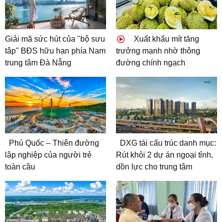
Giải mã sức hút của "bộ sưu
Xuất khẩu mít tăng
tập" BĐS hữu hạn phía Nam
trưởng mạnh nhờ thông
trung tâm Đà Nẵng
đường chính ngạch
Phú Quốc – Thiên đường
DXG tái cấu trúc danh mục:
lập nghiệp của người trẻ
Rút khỏi 2 dự án ngoại tỉnh,
toàn cầu
dồn lực cho trung tâm