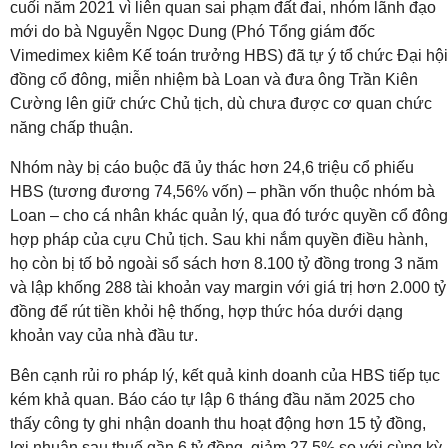
cuối năm 2021 vì liên quan sai phạm đất đai, nhóm lãnh đạo
mới do bà Nguyễn Ngọc Dung (Phó Tổng giám đốc
Vimedimex kiêm Kế toán trưởng HBS) đã tự ý tổ chức Đại hội
đồng cổ đông, miễn nhiệm bà Loan và đưa ông Trần Kiên
Cường lên giữ chức Chủ tịch, dù chưa được cơ quan chức
năng chấp thuận.
Nhóm này bị cáo buộc đã ủy thác hơn 24,6 triệu cổ phiếu
HBS (tương đương 74,56% vốn) – phần vốn thuộc nhóm bà
Loan – cho cá nhân khác quản lý, qua đó tước quyền cổ đông
hợp pháp của cựu Chủ tịch. Sau khi nắm quyền điều hành,
họ còn bị tố bỏ ngoài sổ sách hơn 8.100 tỷ đồng trong 3 năm
và lập khống 288 tài khoản vay margin với giá trị hơn 2.000 tỷ
đồng để rút tiền khỏi hệ thống, hợp thức hóa dưới dạng
khoản vay của nhà đầu tư.
Bên cạnh rủi ro pháp lý, kết quả kinh doanh của HBS tiếp tục
kém khả quan. Báo cáo tự lập 6 tháng đầu năm 2025 cho
thấy công ty ghi nhận doanh thu hoạt động hơn 15 tỷ đồng,
lợi nhuận sau thuế gần 6 tỷ đồng, giảm 27,5% so với cùng kỳ.