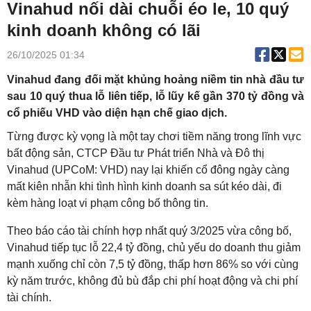
Vinahud nối dài chuỗi éo le, 10 quý
kinh doanh không có lãi
26/10/2025 01:34
Vinahud đang đối mặt khủng hoảng niềm tin nhà đầu tư
sau 10 quý thua lỗ liên tiếp, lỗ lũy kế gần 370 tỷ đồng và
cổ phiếu VHD vào diện hạn chế giao dịch.
Từng được kỳ vọng là một tay chơi tiềm năng trong lĩnh vực
bất động sản, CTCP Đầu tư Phát triển Nhà và Đô thị
Vinahud (UPCoM: VHD) nay lại khiến cổ đông ngày càng
mất kiên nhẫn khi tình hình kinh doanh sa sút kéo dài, đi
kèm hàng loạt vi phạm công bố thông tin.
Theo báo cáo tài chính hợp nhất quý 3/2025 vừa công bố,
Vinahud tiếp tục lỗ 22,4 tỷ đồng, chủ yếu do doanh thu giảm
mạnh xuống chỉ còn 7,5 tỷ đồng, thấp hơn 86% so với cùng
kỳ năm trước, không đủ bù đắp chi phí hoạt động và chi phí
tài chính.