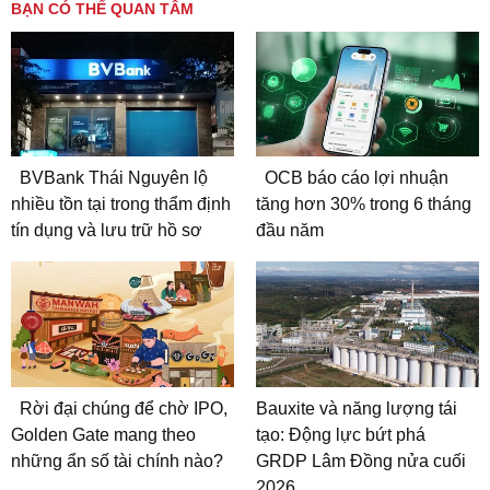
BẠN CÓ THỂ QUAN TÂM
BVBank Thái Nguyên lộ
OCB báo cáo lợi nhuận
nhiều tồn tại trong thẩm định
tăng hơn 30% trong 6 tháng
tín dụng và lưu trữ hồ sơ
đầu năm
Rời đại chúng để chờ IPO,
Bauxite và năng lượng tái
Golden Gate mang theo
tạo: Động lực bứt phá
những ẩn số tài chính nào?
GRDP Lâm Đồng nửa cuối
2026