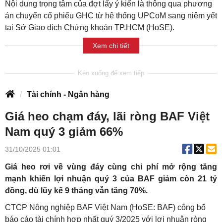
Nội dung trọng tâm của đợt lấy ý kiến là thông qua phương
án chuyển cổ phiếu GHC từ hệ thống UPCoM sang niêm yết
tại Sở Giao dịch Chứng khoán TP.HCM (HoSE).
Xem chi tiết
Tài chính - Ngân hàng
Giá heo chạm đáy, lãi ròng BAF Việt
Nam quý 3 giảm 66%
31/10/2025 01:01
Giá heo rơi về vùng đáy cùng chi phí mở rộng tăng
mạnh khiến lợi nhuận quý 3 của BAF giảm còn 21 tỷ
đồng, dù lũy kế 9 tháng vẫn tăng 70%.
CTCP Nông nghiệp BAF Việt Nam (HoSE: BAF) công bố
báo cáo tài chính hợp nhất quý 3/2025 với lợi nhuận ròng