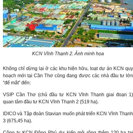
KCN Vĩnh Thạnh 2. Ảnh minh họa
Không chỉ dừng lại ở các khu hiện hữu, loạt dự án KCN quy
hoạch mới tại Cần Thơ cũng đang được các nhà đầu tư lớn
“để mắt” đến:
VSIP Cần Thơ (chủ đầu tư KCN Vĩnh Thạnh giai đoạn 1)
quan tâm đầu tư KCN Vĩnh Thạnh 2 (519 ha).
IDICO và Tập đoàn Stavian muốn phát triển KCN Vĩnh Thạnh
3 (675,45 ha).
Công ty KCN Đông Phú dự kiến mở rộng thêm 120 ha tại