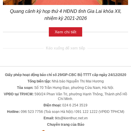
Quang cảnh kỳ họp thứ 4 HĐND tỉnh Gia Lai khóa XII,
nhiệm kỳ 2021-2026
Xem chi tiết
Giấy phép hoạt động báo chí số 29/GP-CBC Bộ TTTT cấp ngày 24/12/2020
Tổng biên tập:
Nhà báo Nguyễn Thị Mai Hương
Tòa soạn:
Số 70 Trần Hưng Đạo, phường Cửa Nam, Hà Nội.
VPĐD tại TP.HCM:
590/24 Phan Văn Trị, phường Hạnh Thông, Thành phố Hồ
Chí Minh.
Điện thoại:
024 6 254 3519
Hotline:
096 523 7756 (Toà soạn Hà Nội) / 091 122 1222 (VPĐD TPHCM)
Email:
tkts@kienthuc.net.vn
Chuyên trang của Báo