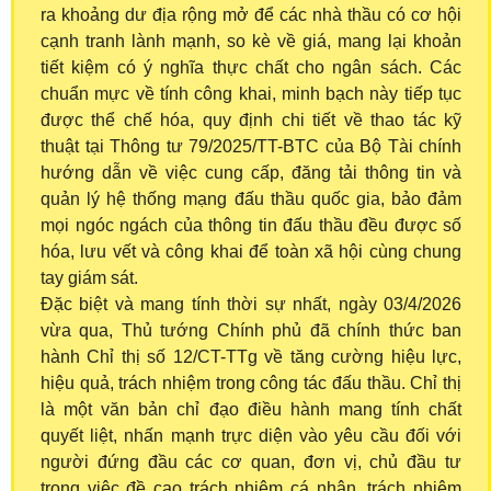
ra khoảng dư địa rộng mở để các nhà thầu có cơ hội
cạnh tranh lành mạnh, so kè về giá, mang lại khoản
tiết kiệm có ý nghĩa thực chất cho ngân sách. Các
chuẩn mực về tính công khai, minh bạch này tiếp tục
được thể chế hóa, quy định chi tiết về thao tác kỹ
thuật tại Thông tư 79/2025/TT-BTC của Bộ Tài chính
hướng dẫn về việc cung cấp, đăng tải thông tin và
quản lý hệ thống mạng đấu thầu quốc gia, bảo đảm
mọi ngóc ngách của thông tin đấu thầu đều được số
hóa, lưu vết và công khai để toàn xã hội cùng chung
tay giám sát.
Đặc biệt và mang tính thời sự nhất, ngày 03/4/2026
vừa qua, Thủ tướng Chính phủ đã chính thức ban
hành Chỉ thị số 12/CT-TTg về tăng cường hiệu lực,
hiệu quả, trách nhiệm trong công tác đấu thầu. Chỉ thị
là một văn bản chỉ đạo điều hành mang tính chất
quyết liệt, nhấn mạnh trực diện vào yêu cầu đối với
người đứng đầu các cơ quan, đơn vị, chủ đầu tư
trong việc đề cao trách nhiệm cá nhân, trách nhiệm