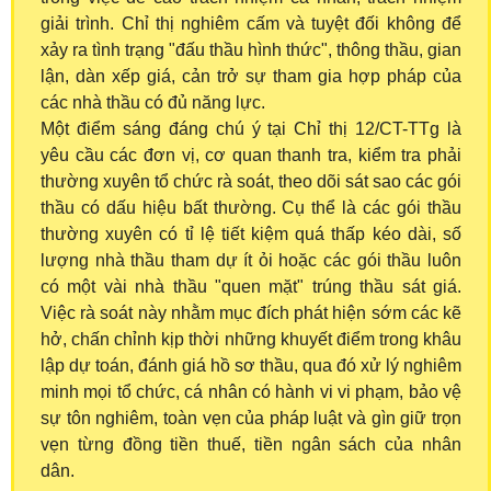
giải trình. Chỉ thị nghiêm cấm và tuyệt đối không để
xảy ra tình trạng "đấu thầu hình thức", thông thầu, gian
lận, dàn xếp giá, cản trở sự tham gia hợp pháp của
các nhà thầu có đủ năng lực.
Một điểm sáng đáng chú ý tại Chỉ thị 12/CT-TTg là
yêu cầu các đơn vị, cơ quan thanh tra, kiểm tra phải
thường xuyên tổ chức rà soát, theo dõi sát sao các gói
thầu có dấu hiệu bất thường. Cụ thể là các gói thầu
thường xuyên có tỉ lệ tiết kiệm quá thấp kéo dài, số
lượng nhà thầu tham dự ít ỏi hoặc các gói thầu luôn
có một vài nhà thầu "quen mặt" trúng thầu sát giá.
Việc rà soát này nhằm mục đích phát hiện sớm các kẽ
hở, chấn chỉnh kịp thời những khuyết điểm trong khâu
lập dự toán, đánh giá hồ sơ thầu, qua đó xử lý nghiêm
minh mọi tổ chức, cá nhân có hành vi vi phạm, bảo vệ
sự tôn nghiêm, toàn vẹn của pháp luật và gìn giữ trọn
vẹn từng đồng tiền thuế, tiền ngân sách của nhân
dân.