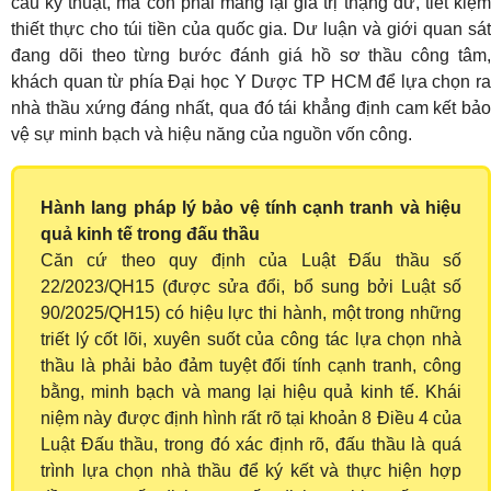
cầu kỹ thuật, mà còn phải mang lại giá trị thặng dư, tiết kiệm
thiết thực cho túi tiền của quốc gia. Dư luận và giới quan sát
đang dõi theo từng bước đánh giá hồ sơ thầu công tâm,
khách quan từ phía Đại học Y Dược TP HCM để lựa chọn ra
nhà thầu xứng đáng nhất, qua đó tái khẳng định cam kết bảo
vệ sự minh bạch và hiệu năng của nguồn vốn công.
Hành lang pháp lý bảo vệ tính cạnh tranh và hiệu
quả kinh tế trong đấu thầu
Căn cứ theo quy định của Luật Đấu thầu số
22/2023/QH15 (được sửa đổi, bổ sung bởi Luật số
90/2025/QH15) có hiệu lực thi hành, một trong những
triết lý cốt lõi, xuyên suốt của công tác lựa chọn nhà
thầu là phải bảo đảm tuyệt đối tính cạnh tranh, công
bằng, minh bạch và mang lại hiệu quả kinh tế. Khái
niệm này được định hình rất rõ tại khoản 8 Điều 4 của
Luật Đấu thầu, trong đó xác định rõ, đấu thầu là quá
trình lựa chọn nhà thầu để ký kết và thực hiện hợp