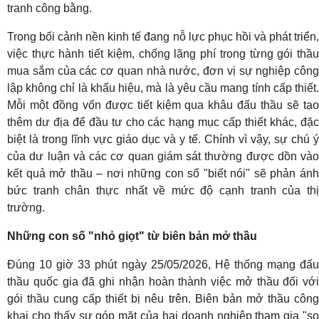
tranh công bằng.
Trong bối cảnh nền kinh tế đang nỗ lực phục hồi và phát triển,
việc thực hành tiết kiệm, chống lãng phí trong từng gói thầu
mua sắm của các cơ quan nhà nước, đơn vị sự nghiệp công
lập không chỉ là khẩu hiệu, mà là yêu cầu mang tính cấp thiết.
Mỗi một đồng vốn được tiết kiệm qua khâu đấu thầu sẽ tạo
thêm dư địa để đầu tư cho các hạng mục cấp thiết khác, đặc
biệt là trong lĩnh vực giáo dục và y tế. Chính vì vậy, sự chú ý
của dư luận và các cơ quan giám sát thường được dồn vào
kết quả mở thầu – nơi những con số "biết nói" sẽ phản ánh
bức tranh chân thực nhất về mức độ cạnh tranh của thị
trường.
Những con số "nhỏ giọt" từ biên bản mở thầu
Đúng 10 giờ 33 phút ngày 25/05/2026, Hệ thống mạng đấu
thầu quốc gia đã ghi nhận hoàn thành việc mở thầu đối với
gói thầu cung cấp thiết bị nêu trên. Biên bản mở thầu công
khai cho thấy sự góp mặt của hai doanh nghiệp tham gia "so