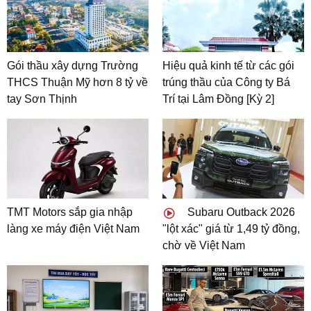
Gói thầu xây dựng Trường
Hiệu quả kinh tế từ các gói
THCS Thuận Mỹ hơn 8 tỷ về
trúng thầu của Công ty Bá
tay Sơn Thịnh
Trí tại Lâm Đồng [Kỳ 2]
TMT Motors sắp gia nhập
Subaru Outback 2026
làng xe máy điện Việt Nam
"lột xác" giá từ 1,49 tỷ đồng,
chờ về Việt Nam