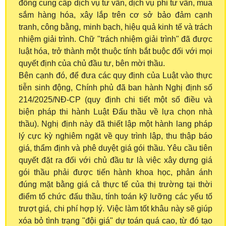
đồng cung cấp dịch vụ tư vấn, dịch vụ phi tư vấn, mua
sắm hàng hóa, xây lắp trên cơ sở bảo đảm cạnh
tranh, công bằng, minh bạch, hiệu quả kinh tế và trách
nhiệm giải trình. Chữ "trách nhiệm giải trình" đã được
luật hóa, trở thành một thuộc tính bắt buộc đối với mọi
quyết định của chủ đầu tư, bên mời thầu.
Bên cạnh đó, để đưa các quy định của Luật vào thực
tiễn sinh động, Chính phủ đã ban hành Nghị định số
214/2025/NĐ-CP (quy định chi tiết một số điều và
biện pháp thi hành Luật Đấu thầu về lựa chọn nhà
thầu). Nghị định này đã thiết lập một hành lang pháp
lý cực kỳ nghiêm ngặt về quy trình lập, thu thập báo
giá, thẩm định và phê duyệt giá gói thầu. Yêu cầu tiên
quyết đặt ra đối với chủ đầu tư là việc xây dựng giá
gói thầu phải được tiến hành khoa học, phản ánh
đúng mặt bằng giá cả thực tế của thị trường tại thời
điểm tổ chức đấu thầu, tính toán kỹ lưỡng các yếu tố
trượt giá, chi phí hợp lý. Việc làm tốt khâu này sẽ giúp
xóa bỏ tình trạng "đội giá" dự toán quá cao, từ đó tạo