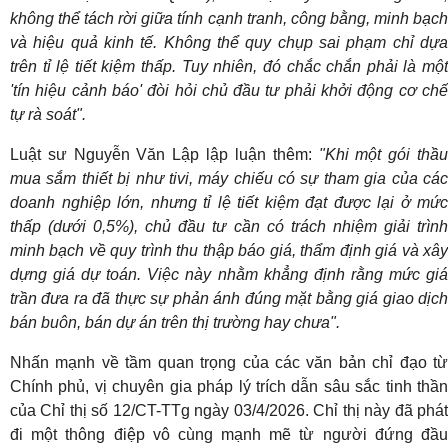
không thể tách rời giữa tính cạnh tranh, công bằng, minh bạch
và hiệu quả kinh tế. Không thể quy chụp sai phạm chỉ dựa
trên tỉ lệ tiết kiệm thấp. Tuy nhiên, đó chắc chắn phải là một
'tín hiệu cảnh báo' đòi hỏi chủ đầu tư phải khởi động cơ chế
tự rà soát".
Luật sư Nguyễn Văn Lập lập luận thêm:
"Khi một gói thầ
mua sắm thiết bị như tivi, máy chiếu có sự tham gia của các
doanh nghiệp lớn, nhưng tỉ lệ tiết kiệm đạt được lại ở mức
thấp (dưới 0,5%), chủ đầu tư cần có trách nhiệm giải trình
minh bạch về quy trình thu thập báo giá, thẩm định giá và xây
dựng giá dự toán. Việc này nhằm khẳng định rằng mức giá
trần đưa ra đã thực sự phản ánh đúng mặt bằng giá giao dịch
bán buôn, bán dự án trên thị trường hay chưa".
Nhấn mạnh về tầm quan trọng của các văn bản chỉ đạo từ
Chính phủ, vị chuyên gia pháp lý trích dẫn sâu sắc tinh thần
của Chỉ thị số 12/CT-TTg ngày 03/4/2026. Chỉ thị này đã phát
đi một thông điệp vô cùng mạnh mẽ từ người đứng đầu