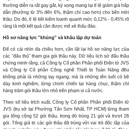
thường diễn ra rất gay gắt, kỳ vọng mang lại tỉ lệ giảm giá hấp
dẫn (thường từ 3% đến 6%, thậm chí cao hơn) cho bên mời
thầu. Do đó, tỉ lệ tiết kiệm loanh quanh mức 0,12% - 0,45% rõ
ràng là một kết quả cần được mổ xẻ thấu đáo.
Hồ sơ năng lực "khủng" và khâu lập dự toán
Để có cái nhìn đa chiều hơn, cần lật lại hồ sơ năng lực của
các "đấu thủ" tham gia gói thầu này. Dữ liệu lịch sử đấu thầu
chứng minh rằng, cả Công ty Cổ phần Phân phối Điện tử JVS
và Công ty Cổ phần Công nghệ Thiết bị Toàn Năng đều
không phải là những tay ngang, mà là những tên tuổi có bề
dày kinh nghiệm, từng chinh chiến tại hàng chục, thậm chí
hàng trăm gói thầu lớn nhỏ trên phạm vi cả nước.
Theo số liệu trích xuất, Công ty Cổ phần Phân phối Điện tử
JVS (trụ sở tại Phường Tân Sơn Nhất, TP HCM) từng tham
gia tổng cộng 52 gói thầu, trong đó trúng 21 gói và trượt 26
gói. Tổng giá trị các gói thầu đã trúng với vai trò độc lập của