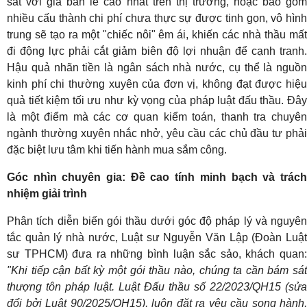
sát với giá bán lẻ cao nhất trên thị trường, hoặc bao gồm
nhiều cấu thành chi phí chưa thực sự được tinh gọn, vô hình
trung sẽ tạo ra một "chiếc nôi" êm ái, khiến các nhà thầu mất
đi động lực phải cắt giảm biên độ lợi nhuận để cạnh tranh.
Hậu quả nhãn tiền là ngân sách nhà nước, cụ thể là nguồn
kinh phí chi thường xuyên của đơn vị, không đạt được hiệu
quả tiết kiệm tối ưu như kỳ vọng của pháp luật đấu thầu. Đây
là một điểm mà các cơ quan kiểm toán, thanh tra chuyên
ngành thường xuyên nhắc nhở, yêu cầu các chủ đầu tư phải
đặc biệt lưu tâm khi tiến hành mua sắm công.
Góc nhìn chuyên gia: Đề cao tính minh bạch và trách
nhiệm giải trình
Phân tích diễn biến gói thầu dưới góc độ pháp lý và nguyên
tắc quản lý nhà nước, Luật sư Nguyễn Văn Lập (Đoàn Luật
sư TPHCM) đưa ra những bình luận sắc sảo, khách quan:
"Khi tiếp cận bất kỳ một gói thầu nào, chúng ta cần bám sát
thượng tôn pháp luật. Luật Đấu thầu số 22/2023/QH15 (sửa
đổi bởi Luật 90/2025/QH15), luôn đặt ra yêu cầu song hành,