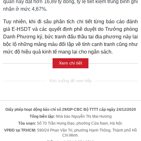
quan này đạt hơn 16,89 tỷ đồng, tỷ lệ tiết kiệm trung bình ghi
nhận ở mức 4,67%.
Tuy nhiên, khi đi sâu phân tích chi tiết từng báo cáo đánh
giá E-HSDT và các quyết định phê duyệt do Trưởng phòng
Danh Phương ký, bức tranh đấu thầu tại địa phương này lại
bộc lộ những mảng màu đối lập về tính cạnh tranh cũng như
mức độ hiệu quả kinh tế mang lại cho ngân sách.
Xem chi tiết
Giấy phép hoạt động báo chí số 29/GP-CBC Bộ TTTT cấp ngày 24/12/2020
Tổng biên tập:
Nhà báo Nguyễn Thị Mai Hương
Tòa soạn:
Số 70 Trần Hưng Đạo, phường Cửa Nam, Hà Nội.
VPĐD tại TP.HCM:
590/24 Phan Văn Trị, phường Hạnh Thông, Thành phố Hồ
Chí Minh.