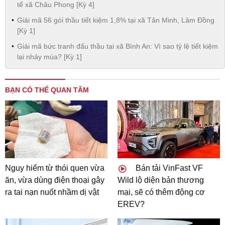
tế xã Châu Phong [Kỳ 4]
Giải mã 56 gói thầu tiết kiệm 1,8% tại xã Tân Minh, Lâm Đồng
[Kỳ 1]
Giải mã bức tranh đấu thầu tại xã Bình An: Vì sao tỷ lệ tiết kiệm
lại nhảy múa? [Kỳ 1]
BẠN CÓ THỂ QUAN TÂM
Nguy hiểm từ thói quen vừa
Bán tải VinFast VF
ăn, vừa dùng điện thoại gây
Wild lộ diện bản thương
ra tai nạn nuốt nhầm dị vật
mại, sẽ có thêm động cơ
EREV?