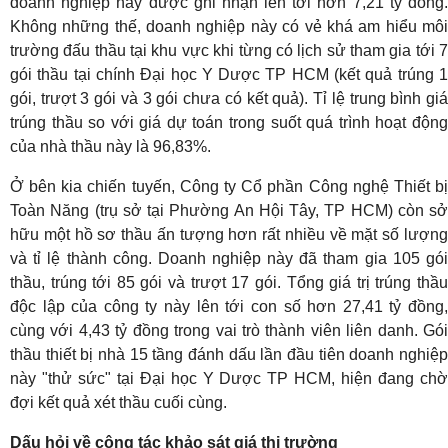
doanh nghiệp này được ghi nhận lên tới hơn 7,21 tỷ đồng.
Không những thế, doanh nghiệp này có vẻ khá am hiểu môi
trường đấu thầu tại khu vực khi từng có lịch sử tham gia tới 7
gói thầu tại chính Đại học Y Dược TP HCM (kết quả trúng 1
gói, trượt 3 gói và 3 gói chưa có kết quả). Tỉ lệ trung bình giá
trúng thầu so với giá dự toán trong suốt quá trình hoạt động
của nhà thầu này là 96,83%.
Ở bên kia chiến tuyến, Công ty Cổ phần Công nghệ Thiết bị
Toàn Năng (trụ sở tại Phường An Hội Tây, TP HCM) còn sở
hữu một hồ sơ thầu ấn tượng hơn rất nhiều về mặt số lượng
và tỉ lệ thành công. Doanh nghiệp này đã tham gia 105 gói
thầu, trúng tới 85 gói và trượt 17 gói. Tổng giá trị trúng thầu
độc lập của công ty này lên tới con số hơn 27,41 tỷ đồng,
cùng với 4,43 tỷ đồng trong vai trò thành viên liên danh. Gói
thầu thiết bị nhà 15 tầng đánh dấu lần đầu tiên doanh nghiệp
này "thử sức" tại Đại học Y Dược TP HCM, hiện đang chờ
đợi kết quả xét thầu cuối cùng.
Dấu hỏi về công tác khảo sát giá thị trường