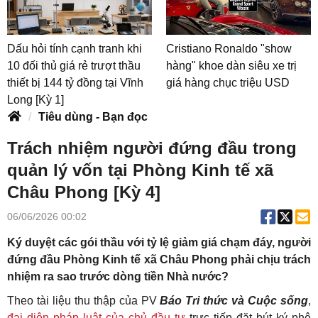
Dấu hỏi tính cạnh tranh khi
Cristiano Ronaldo "show
10 đối thủ giá rẻ trượt thầu
hàng" khoe dàn siêu xe trị
thiết bị 144 tỷ đồng tại Vĩnh
giá hàng chục triệu USD
Long [Kỳ 1]
Tiêu dùng - Bạn đọc
Trách nhiệm người đứng đầu trong
quản lý vốn tại Phòng Kinh tế xã
Châu Phong [Kỳ 4]
06/06/2026 00:02
Ký duyệt các gói thầu với tỷ lệ giảm giá chạm đáy, người
đứng đầu Phòng Kinh tế xã Châu Phong phải chịu trách
nhiệm ra sao trước dòng tiền Nhà nước?
Theo tài liệu thu thập của PV
Báo Tri thức và Cuộc sống
,
đại diện pháp luật của chủ đầu tư
trực tiếp đặt bút ký phê