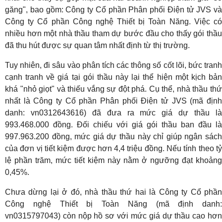
găng", bao gồm: Công ty Cổ phần Phân phối Điện tử JVS và
Công ty Cổ phần Công nghệ Thiết bị Toàn Năng. Việc có
nhiều hơn một nhà thầu tham dự bước đầu cho thấy gói thầu
đã thu hút được sự quan tâm nhất định từ thị trường.
Tuy nhiên, đi sâu vào phân tích các thông số cốt lõi, bức tranh
cạnh tranh về giá tại gói thầu này lại thể hiện một kịch bản
khá "nhỏ giọt" và thiếu vắng sự đột phá. Cụ thể, nhà thầu thứ
nhất là Công ty Cổ phần Phân phối Điện tử JVS (mã định
danh: vn0312643616) đã đưa ra mức giá dự thầu là
993.468.000 đồng. Đối chiếu với giá gói thầu ban đầu là
997.963.200 đồng, mức giá dự thầu này chỉ giúp ngân sách
của đơn vị tiết kiệm được hơn 4,4 triệu đồng. Nếu tính theo tỷ
lệ phần trăm, mức tiết kiệm này nằm ở ngưỡng đạt khoảng
0,45%.
Chưa dừng lại ở đó, nhà thầu thứ hai là Công ty Cổ phần
Công nghệ Thiết bị Toàn Năng (mã định danh:
vn0315797043) còn nộp hồ sơ với mức giá dự thầu cao hơn