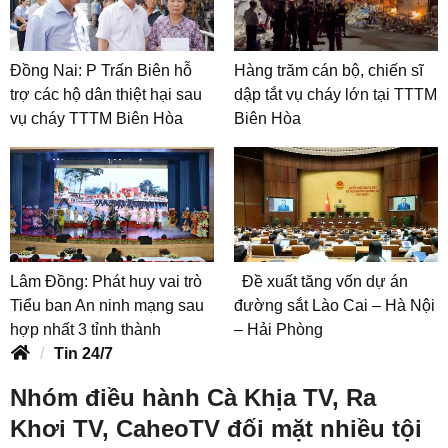
Đồng Nai: P Trấn Biên hỗ
Hàng trăm cán bộ, chiến sĩ
trợ các hộ dân thiệt hại sau
dập tắt vụ cháy lớn tại TTTM
vụ cháy TTTM Biên Hòa
Biên Hòa
Lâm Đồng: Phát huy vai trò
Đề xuất tăng vốn dự án
Tiểu ban An ninh mạng sau
đường sắt Lào Cai – Hà Nội
hợp nhất 3 tỉnh thành
– Hải Phòng
Tin 24/7
Nhóm điều hành Cà Khịa TV, Ra
Khơi TV, CaheoTV đối mặt nhiều tội