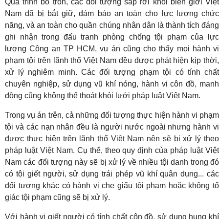
Quá trình bỏ trốn, các đối tượng sắp rời khỏi biên giới Việt
Nam đã bị bắt giữ, đảm bảo an toàn cho lực lượng chức
năng, và an toàn cho quần chúng nhân dân là thành tích đáng
ghi nhận trong đấu tranh phòng chống tội phạm của lực
lượng Công an TP HCM, vụ án cũng cho thấy mọi hành vi
phạm tội trên lãnh thổ Việt Nam đều được phát hiện kịp thời,
xử lý nghiêm minh. Các đối tượng phạm tội có tính chất
chuyên nghiệp, sử dụng vũ khí nóng, hành vi côn đồ, manh
động cũng không thể thoát khỏi lưới pháp luật Việt Nam.
Trong vụ án trên, cả những đối tượng thực hiện hành vi phạm
tội và các nạn nhân đều là người nước ngoài nhưng hành vi
được thực hiện trên lãnh thổ Việt Nam nên sẽ bị xử lý theo
pháp luật Việt Nam. Cụ thể, theo quy định của pháp luật Việt
Nam các đối tượng này sẽ bị xử lý về nhiều tội danh trong đó
có tội giết người, sử dụng trái phép vũ khí quân dụng... các
đối tượng khác có hành vi che giấu tội phạm hoặc không tố
giác tội phạm cũng sẽ bị xử lý.
Với hành vi giết người có tính chất côn đồ, sử dụng hung khí