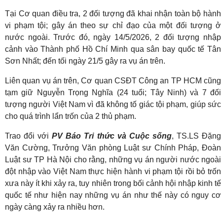
Tại Cơ quan điều tra, 2 đối tượng đã khai nhận toàn bộ hành
vi phạm tội; gây án theo sự chỉ đạo của một đối tượng ở
nước ngoài. Trước đó, ngày 14/5/2026, 2 đối tượng nhập
cảnh vào Thành phố Hồ Chí Minh qua sân bay quốc tế Tân
Sơn Nhất; đến tối ngày 21/5 gây ra vụ án trên.
Liên quan vụ án trên, Cơ quan CSĐT Công an TP HCM cũng
tạm giữ Nguyễn Trọng Nghĩa (24 tuổi; Tây Ninh) và 7 đối
tượng người Việt Nam vì đã không tố giác tội phạm, giúp sức
cho quá trình lẩn trốn của 2 thủ phạm.
Trao đổi với
PV Báo Tri thức và Cuộc sống
, TS.LS Đặn
Văn Cường, Trưởng Văn phòng Luật sư Chính Pháp, Đoàn
Luật sư TP Hà Nội cho rằng, những vụ án người nước ngoài
đột nhập vào Việt Nam thực hiện hành vi phạm tội rồi bỏ trốn
xưa này ít khi xảy ra, tuy nhiên trong bối cảnh hội nhập kinh tế
quốc tế như hiện nay những vụ án như thế này có nguy cơ
ngày càng xảy ra nhiều hơn.