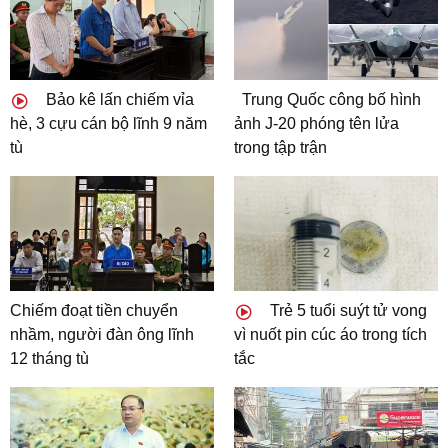
Bảo kê lấn chiếm vỉa
Trung Quốc công bố hình
hè, 3 cựu cán bộ lĩnh 9 năm
ảnh J-20 phóng tên lửa
tù
trong tập trận
Chiếm đoạt tiền chuyển
Trẻ 5 tuổi suýt tử vong
nhầm, người đàn ông lĩnh
vì nuốt pin cúc áo trong tích
12 tháng tù
tắc