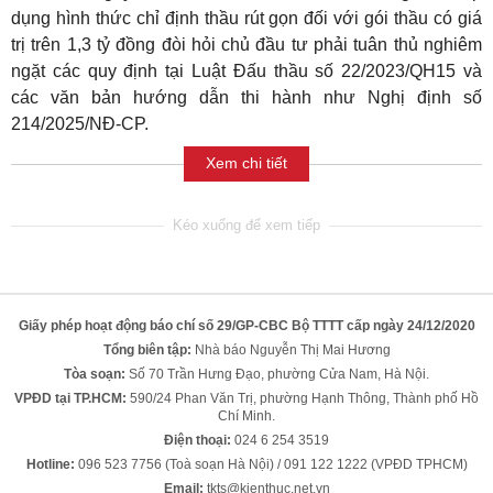
dụng hình thức chỉ định thầu rút gọn đối với gói thầu có giá
trị trên 1,3 tỷ đồng đòi hỏi chủ đầu tư phải tuân thủ nghiêm
ngặt các quy định tại Luật Đấu thầu số 22/2023/QH15 và
các văn bản hướng dẫn thi hành như Nghị định số
214/2025/NĐ-CP.
Xem chi tiết
Giấy phép hoạt động báo chí số 29/GP-CBC Bộ TTTT cấp ngày 24/12/2020
Tổng biên tập:
Nhà báo Nguyễn Thị Mai Hương
Tòa soạn:
Số 70 Trần Hưng Đạo, phường Cửa Nam, Hà Nội.
VPĐD tại TP.HCM:
590/24 Phan Văn Trị, phường Hạnh Thông, Thành phố Hồ
Chí Minh.
Điện thoại:
024 6 254 3519
Hotline:
096 523 7756 (Toà soạn Hà Nội) / 091 122 1222 (VPĐD TPHCM)
Email:
tkts@kienthuc.net.vn