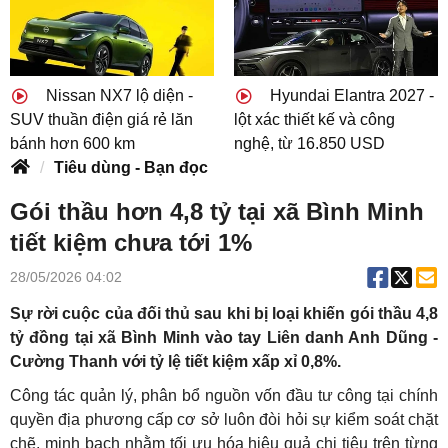
Nissan NX7 lộ diện -
Hyundai Elantra 2027 -
SUV thuần điện giá rẻ lăn
lột xác thiết kế và công
bánh hơn 600 km
nghệ, từ 16.850 USD
Tiêu dùng - Bạn đọc
Gói thầu hơn 4,8 tỷ tại xã Bình Minh
tiết kiệm chưa tới 1%
28/05/2026 04:02
Sự rời cuộc của đối thủ sau khi bị loại khiến gói thầu 4,8
tỷ đồng tại xã Bình Minh vào tay Liên danh Anh Dũng -
Cường Thanh với tỷ lệ tiết kiệm xấp xỉ 0,8%.
Công tác quản lý, phân bổ nguồn vốn đầu tư công tại chính
quyền địa phương cấp cơ sở luôn đòi hỏi sự kiểm soát chặt
chẽ, minh bạch nhằm tối ưu hóa hiệu quả chi tiêu trên từng