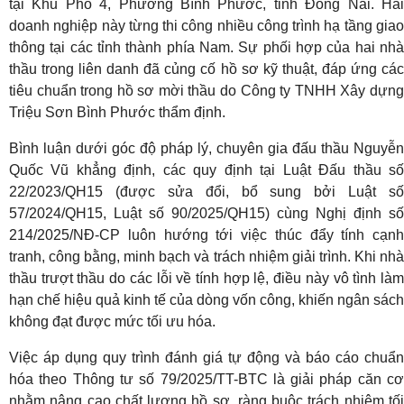
tại Khu Phố 4, Phường Bình Phước, tỉnh Đồng Nai. Hai
doanh nghiệp này từng thi công nhiều công trình hạ tầng giao
thông tại các tỉnh thành phía Nam. Sự phối hợp của hai nhà
thầu trong liên danh đã củng cố hồ sơ kỹ thuật, đáp ứng các
tiêu chuẩn trong hồ sơ mời thầu do Công ty TNHH Xây dựng
Triệu Sơn Bình Phước thẩm định.
Bình luận dưới góc độ pháp lý, chuyên gia đấu thầu Nguyễn
Quốc Vũ khẳng định, các quy định tại Luật Đấu thầu số
22/2023/QH15 (được sửa đổi, bổ sung bởi Luật số
57/2024/QH15, Luật số 90/2025/QH15) cùng Nghị định số
214/2025/NĐ-CP luôn hướng tới việc thúc đẩy tính cạnh
tranh, công bằng, minh bạch và trách nhiệm giải trình. Khi nhà
thầu trượt thầu do các lỗi về tính hợp lệ, điều này vô tình làm
hạn chế hiệu quả kinh tế của dòng vốn công, khiến ngân sách
không đạt được mức tối ưu hóa.
Việc áp dụng quy trình đánh giá tự động và báo cáo chuẩn
hóa theo Thông tư số 79/2025/TT-BTC là giải pháp căn cơ
nhằm nâng cao chất lượng hồ sơ, ràng buộc trách nhiệm tối