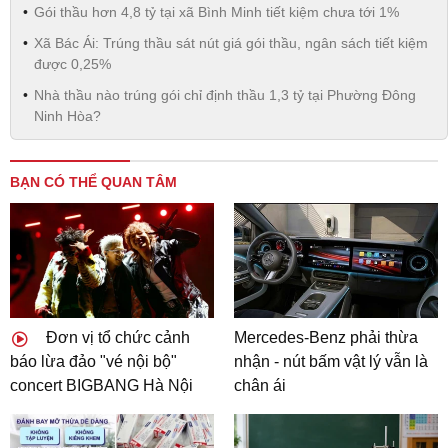
Gói thầu hơn 4,8 tỷ tại xã Bình Minh tiết kiệm chưa tới 1%
Xã Bác Ái: Trúng thầu sát nút giá gói thầu, ngân sách tiết kiệm
được 0,25%
Nhà thầu nào trúng gói chỉ định thầu 1,3 tỷ tại Phường Đông
Ninh Hòa?
BẠN CÓ THỂ QUAN TÂM
Đơn vị tổ chức cảnh
Mercedes-Benz phải thừa
báo lừa đảo "vé nội bộ"
nhận - nút bấm vật lý vẫn là
concert BIGBANG Hà Nội
chân ái