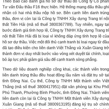
Theo Báo cáo đánh giá hồ sơ dự thầu do Công ty Cổ phần
Tư vấn Đấu thầu F16 thực hiện. Hệ thống mạng đấu thầu ghi
nhận có hai nhà thầu nộp hồ sơ. Bên cạnh liên danh trúng
thầu, đơn vị còn lại là Công ty TNHH Xây dựng Trang trí nội
thất Tiền Hải (mã số thuế 3800367789). Tuy nhiên, ngay tại
bước đánh giá tính hợp lệ, Công ty TNHH Xây dựng Trang trí
nội thất Tiền Hải đã bị loại vì không đáp ứng tính hợp lệ của
hồ sơ dự thầu. Việc một đối thủ cạnh tranh bị loại ngay từ đầu
đã tạo điều kiện cho liên danh Việt Thắng và Xuân Giang trở
thành đơn vị duy nhất bước vào vòng xét duyệt tài chính, loại
bỏ áp lực phải giảm giá sâu để cạnh tranh sòng phẳng.
Theo dữ liệu doanh nghiệp công khai, các thành viên trong
liên danh trúng thầu đều hoạt động lâu năm và đặt trụ sở tại
tỉnh Đồng Nai. Cụ thể, Công ty TNHH Một thành viên Việt
Thắng (mã số thuế 3800417951) đặt văn phòng tại Khu Phố
Phú Thanh, Phường Bình Phước, tỉnh Đồng Nai. Thành viên
liên danh còn lại là Công ty TNHH Một thành viên Xây dựng
Xuân Giang (mã số thuế 3800913195) đăng ký trụ sở chính