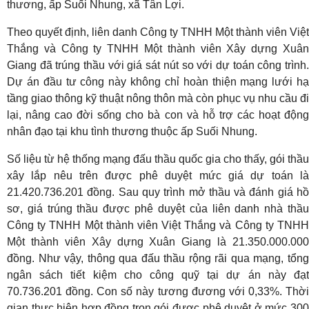
thương, ấp Suối Nhung, xã Tân Lợi.
Theo quyết định, liên danh Công ty TNHH Một thành viên Việt
Thắng và Công ty TNHH Một thành viên Xây dựng Xuân
Giang đã trúng thầu với giá sát nút so với dự toán công trình.
Dự án đầu tư công này không chỉ hoàn thiện mạng lưới hạ
tầng giao thông kỹ thuật nông thôn mà còn phục vụ nhu cầu đi
lại, nâng cao đời sống cho bà con và hỗ trợ các hoạt động
nhân đạo tại khu tình thương thuộc ấp Suối Nhung.
Số liệu từ hệ thống mạng đấu thầu quốc gia cho thấy, gói thầu
xây lắp nêu trên được phê duyệt mức giá dự toán là
21.420.736.201 đồng. Sau quy trình mở thầu và đánh giá hồ
sơ, giá trúng thầu được phê duyệt của liên danh nhà thầu
Công ty TNHH Một thành viên Việt Thắng và Công ty TNHH
Một thành viên Xây dựng Xuân Giang là 21.350.000.000
đồng. Như vậy, thông qua đấu thầu rộng rãi qua mạng, tổng
ngân sách tiết kiệm cho công quỹ tại dự án này đạt
70.736.201 đồng. Con số này tương đương với 0,33%. Thời
gian thực hiện hợp đồng trọn gói được phê duyệt ở mức 300