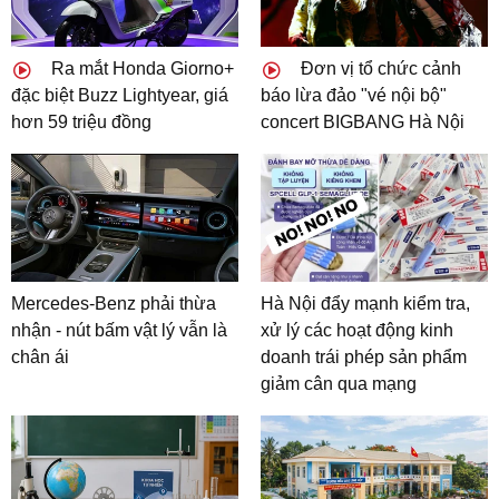
Ra mắt Honda Giorno+
Đơn vị tổ chức cảnh
đặc biệt Buzz Lightyear, giá
báo lừa đảo "vé nội bộ"
hơn 59 triệu đồng
concert BIGBANG Hà Nội
Mercedes-Benz phải thừa
Hà Nội đẩy mạnh kiểm tra,
nhận - nút bấm vật lý vẫn là
xử lý các hoạt động kinh
chân ái
doanh trái phép sản phẩm
giảm cân qua mạng