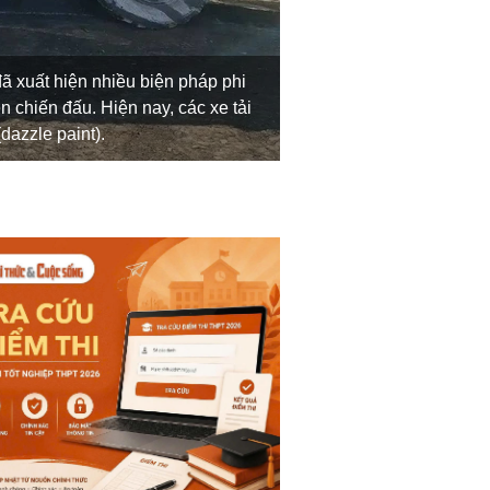
ã xuất hiện nhiều biện pháp phi
Trong những ngày gần 
 chiến đấu. Hiện nay, các xe tải
xuất hiện trên các kê
dazzle paint).
được ghi nhận.