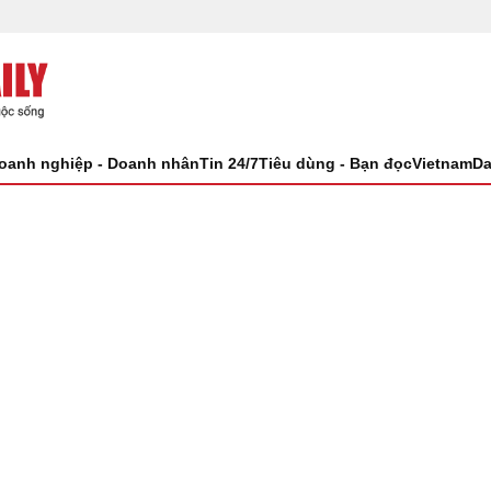
oanh nghiệp - Doanh nhân
Tin 24/7
Tiêu dùng - Bạn đọc
VietnamDa