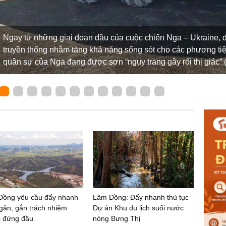
Ngay từ những giai đoạn đầu của cuộc chiến Nga – Ukraine, đ
truyền thống nhằm tăng khả năng sống sót cho các phương tiện
quân sự của Nga đang được sơn “ngụy trang gây rối thị giác” (
Đồng yêu cầu đẩy nhanh
Lâm Đồng: Đẩy nhanh thủ tục
ngân, gắn trách nhiệm
Dự án Khu du lịch suối nước
i đứng đầu
nóng Bưng Thị