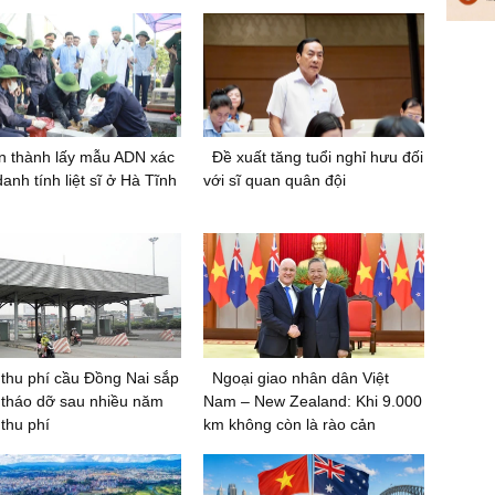
n thành lấy mẫu ADN xác
Đề xuất tăng tuổi nghỉ hưu đối
danh tính liệt sĩ ở Hà Tĩnh
với sĩ quan quân đội
thu phí cầu Đồng Nai sắp
Ngoại giao nhân dân Việt
tháo dỡ sau nhiều năm
Nam – New Zealand: Khi 9.000
thu phí
km không còn là rào cản