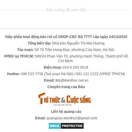
Giấy phép hoạt động báo chí số 29/GP-CBC Bộ TTTT cấp ngày 24/12/2020
Tổng biên tập:
Nhà báo Nguyễn Thị Mai Hương
Tòa soạn:
Số 70 Trần Hưng Đạo, phường Cửa Nam, Hà Nội.
VPĐD tại TP.HCM:
590/24 Phan Văn Trị, phường Hạnh Thông, Thành phố Hồ
Chí Minh.
Điện thoại:
024 6 254 3519
Hotline:
096 523 7756 (Toà soạn Hà Nội) / 091 122 1222 (VPĐD TPHCM)
Email:
tkts@kienthuc.net.vn
Chuyên trang của Báo
Liên hệ quảng cáo
Email:
quangcao.kienthuc@gmail.com