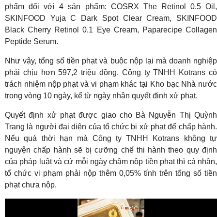
phẩm đối với 4 sản phẩm: COSRX The Retinol 0.5 Oil,
SKINFOOD Yuja C Dark Spot Clear Cream, SKINFOOD
Black Cherry Retinol 0.1 Eye Cream, Paparecipe Collagen
Peptide Serum.
Như vậy, tổng số tiền phạt và buộc nộp lại mà doanh nghiệp
phải chịu hơn 597,2 triệu đồng. Công ty TNHH Kotrans có
trách nhiệm nộp phạt và vi phạm khác tại Kho bạc Nhà nước
trong vòng 10 ngày, kể từ ngày nhận quyết định xử phạt.
Quyết định xử phạt được giao cho Bà Nguyễn Thị Quỳnh
Trang là người đại diện của tổ chức bị xử phạt để chấp hành.
Nếu quá thời hạn mà Công ty TNHH Kotrans không tự
nguyện chấp hành sẽ bị cưỡng chế thi hành theo quy định
của pháp luật và cứ mỗi ngày chậm nộp tiền phạt thì cá nhân,
tổ chức vi phạm phải nộp thêm 0,05% tính trên tổng số tiền
phạt chưa nộp.