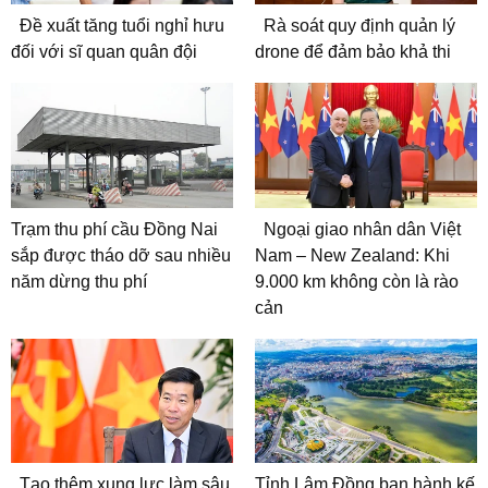
Đề xuất tăng tuổi nghỉ hưu
Rà soát quy định quản lý
đối với sĩ quan quân đội
drone để đảm bảo khả thi
Trạm thu phí cầu Đồng Nai
Ngoại giao nhân dân Việt
sắp được tháo dỡ sau nhiều
Nam – New Zealand: Khi
năm dừng thu phí
9.000 km không còn là rào
cản
Tạo thêm xung lực làm sâu
Tỉnh Lâm Đồng ban hành kế