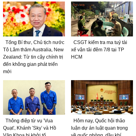
Tổng Bí thư, Chủ tịch nước
CSGT kiểm tra ma tuý tài
Tô Lâm thăm Australia, New
xế vận tải đêm 7/8 tại TP
Zealand: Từ tin cậy chính trị
HCM
đến không gian phát triển
mới
Thông điệp từ vụ 'Vua
Hôm nay, Quốc hội thảo
Quạt', Khánh 'Sky' và Hồ
luận dự án luật quan trọng
Văn Khoa bị khởi tố
về quốc phòng, dầu khí