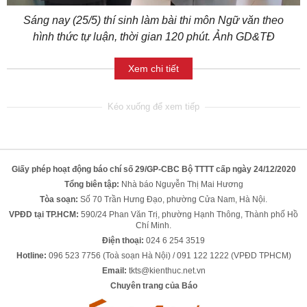
Sáng nay (25/5) thí sinh làm bài thi môn Ngữ văn theo
hình thức tự luận, thời gian 120 phút. Ảnh GD&TĐ
Xem chi tiết
Giấy phép hoạt động báo chí số 29/GP-CBC Bộ TTTT cấp ngày 24/12/2020
Tổng biên tập:
Nhà báo Nguyễn Thị Mai Hương
Tòa soạn:
Số 70 Trần Hưng Đạo, phường Cửa Nam, Hà Nội.
VPĐD tại TP.HCM:
590/24 Phan Văn Trị, phường Hạnh Thông, Thành phố Hồ
Chí Minh.
Điện thoại:
024 6 254 3519
Hotline:
096 523 7756 (Toà soạn Hà Nội) / 091 122 1222 (VPĐD TPHCM)
Email:
tkts@kienthuc.net.vn
Chuyên trang của Báo