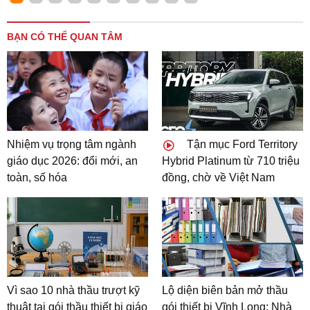
BẠN CÓ THỂ QUAN TÂM
Nhiệm vụ trọng tâm ngành
Tận mục Ford Territory
giáo dục 2026: đổi mới, an
Hybrid Platinum từ 710 triệu
toàn, số hóa
đồng, chờ về Việt Nam
Vì sao 10 nhà thầu trượt kỹ
Lộ diện biên bản mở thầu
thuật tại gói thầu thiết bị giáo
gói thiết bị Vĩnh Long: Nhà