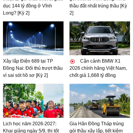
dục 144 tỷ đồng ở Vĩnh
thầu đắt nhất trúng thầu [Kỳ
Long? [Kỳ 2]
2]
Xây lắp Điện 689 tại TP
Cận cảnh BMW X1
Đồng Nai: Đối thủ trượt thầu
2026 chính hãng Việt Nam,
vì sai sót hồ sơ [Kỳ 2]
chốt giá 1,668 tỷ đồng
Lịch học năm 2026-2027:
Gia Hân Đồng Tháp trúng
Khai giảng ngày 5/9, thi tốt
gói thầu xây lắp, tiết kiệm