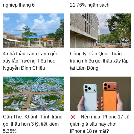
nghiệp tháng 6
21,76% ngân sách
4 nhà thầu cạnh tranh gói
Công ty Trần Quốc Tuấn
xây lắp Trường Tiểu học
trúng nhiều gói thầu xây lắp
Nguyễn Đình Chiểu
tại Lâm Đồng
Cần Thơ: Khánh Trình trúng
Nên mua iPhone 17 cũ
gói thầu hơn 3 tỷ, tiết kiệm
giảm giá sâu hay chờ
5,35%
iPhone 18 ra mắt?