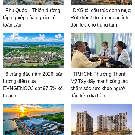
Phú Quốc – Thiên đường
DXG tái cấu trúc danh mục:
lập nghiệp của người trẻ
Rút khỏi 2 dự án ngoại tỉnh,
toàn cầu
dồn lực cho trung tâm
6 tháng đầu năm 2026, sản
TP.HCM: Phường Thạnh
lượng điện của
Mỹ Tây đẩy mạnh công tác
EVNGENCO3 đạt 97,5% kế
chăm sóc sức khỏe người
hoạch
dân trên địa bàn