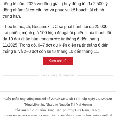
riêng lẻ năm 2025 với tổng giá trị huy động tối đa 2.500 tỷ
đồng nhằm tái cơ cấu nợ và phục vụ kế hoạch tài chính
trung hạn.
Theo kế hoạch, Becamex IDC sẽ phát hành tối đa 25.000
trái phiếu, mệnh giá 100 triệu đồng/trái phiếu, chia thành tối
đa 10 đợt chào bán trong nước từ tháng 6 đến tháng
11/2025. Trong đó, 6–7 đợt dự kiến diễn ra từ tháng 6 đến
tháng 9, và 2–3 đợt còn lại từ tháng 10 đến tháng 11.
Xem chi tiết
Giấy phép hoạt động báo chí số 29/GP-CBC Bộ TTTT cấp ngày 24/12/2020
Tổng biên tập:
Nhà báo Nguyễn Thị Mai Hương
Tòa soạn:
Số 70 Trần Hưng Đạo, phường Cửa Nam, Hà Nội.
VPĐD tại TP.HCM:
590/24 Phan Văn Trị, phường Hạnh Thông, Thành phố Hồ