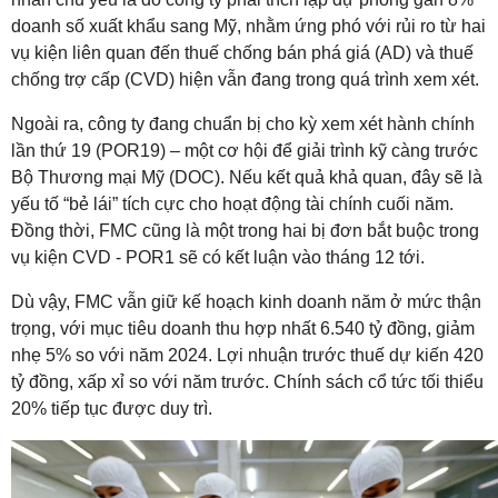
doanh số xuất khẩu sang Mỹ, nhằm ứng phó với rủi ro từ hai
vụ kiện liên quan đến thuế chống bán phá giá (AD) và thuế
chống trợ cấp (CVD) hiện vẫn đang trong quá trình xem xét.
Ngoài ra, công ty đang chuẩn bị cho kỳ xem xét hành chính
lần thứ 19 (POR19) – một cơ hội để giải trình kỹ càng trước
Bộ Thương mại Mỹ (DOC). Nếu kết quả khả quan, đây sẽ là
yếu tố “bẻ lái” tích cực cho hoạt động tài chính cuối năm.
Đồng thời, FMC cũng là một trong hai bị đơn bắt buộc trong
vụ kiện CVD - POR1 sẽ có kết luận vào tháng 12 tới.
Dù vậy, FMC vẫn giữ kế hoạch kinh doanh năm ở mức thận
trọng, với mục tiêu doanh thu hợp nhất 6.540 tỷ đồng, giảm
nhẹ 5% so với năm 2024. Lợi nhuận trước thuế dự kiến 420
tỷ đồng, xấp xỉ so với năm trước. Chính sách cổ tức tối thiểu
20% tiếp tục được duy trì.