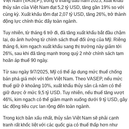
Việt Nam (VASEP), trong 6 tháng đầu năm 2025, xuất khẩu
thủy sản của Việt Nam đạt 5,2 tỷ USD, tăng gần 19% so với
cùng kỳ. Xuất khẩu tôm đạt 2,07 tỷ USD, tăng 26%, trở thành
động lực chính thúc đẩy toàn ngành.
Tuy nhiên, từ tháng 6 trở đi, đà tăng xuất khẩu bắt đầu chậm
lại, do ảnh hưởng từ chính sách thuế đối ứng của Mỹ. Riêng
tháng 6, kim ngạch xuất khẩu sang thị trường này giảm tới
26%, sau khi đã tăng mạnh trong quý 2 nhờ chính sách tạm
hoãn áp thuế 90 ngày.
Từ sau ngày 9/7/2025, Mỹ có thể áp dụng mức thuế chống
bán phá giá mới với tôm Việt Nam. Theo VASEP, nếu mức
thuế giữ ở khoảng 10%, xuất khẩu thủy sản cả năm có thể
giữ được ở mức 9,5 tỷ USD. Tuy nhiên, nếu thuế tăng vượt
46%, kim ngạch có thể giảm mạnh xuống dưới 9 tỷ USD, gây
tác động tiêu cực lan rộng đến toàn ngành.
Trong kịch bản xấu nhất, thủy sản Việt Nam sẽ phải cạnh
tranh rất khốc liệt với các quốc gia có thuế thấp hơn như