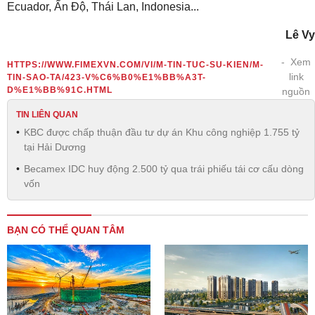
Ecuador, Ấn Độ, Thái Lan, Indonesia...
Lê Vy
Xem
HTTPS://WWW.FIMEXVN.COM/VI/M-TIN-TUC-SU-KIEN/M-
link
TIN-SAO-TA/423-V%C6%B0%E1%BB%A3T-
D%E1%BB%91C.HTML
nguồn
TIN LIÊN QUAN
KBC được chấp thuận đầu tư dự án Khu công nghiệp 1.755 tỷ
tại Hải Dương
Becamex IDC huy động 2.500 tỷ qua trái phiếu tái cơ cấu dòng
vốn
BẠN CÓ THỂ QUAN TÂM