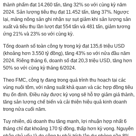
thành phẩm đạt 14.260 tấn, tăng 32% so với cùng kỳ năm
2024. Sản lượng tiêu thụ đạt 11.452 tấn, tăng 37%. Ngược
lại, mảng nông sản ghi nhận sự sụt giảm khi sản lượng sản
xuất và tiêu thụ lần lượt đạt 554 tấn và 481 tấn, giảm tương
ứng 21% và 23% so với cùng kỳ.
Tổng doanh số toàn công ty trong kỳ đạt 135,6 triệu USD
(khoảng hơn 3.550 tỷ đồng), tăng 43% so với nửa đầu năm
2024. Riêng tháng 6, doanh số đạt 20,3 triệu USD, tăng hơn
50% so với cùng kỳ tháng 6/2024.
Theo FMC, công ty đang trong quá trình thu hoạch tại các
vùng nuôi tôm, với năng suất khả quan và các hợp đồng tiêu
thụ ổn định. Điều này được kỳ vọng sẽ hỗ trợ giảm giá thành,
tăng sản lượng chế biến và cải thiện hiệu quả kinh doanh
trong nửa cuối năm.
Tuy nhiên, dù doanh thu tăng mạnh, lợi nhuận hợp nhất 6
tháng chỉ đạt khoảng 170 tỷ đồng, thấp hơn kỳ vọng. Nguyên
nhân chủ yếu là do công ty phải trích lập dự phòng gần 8%