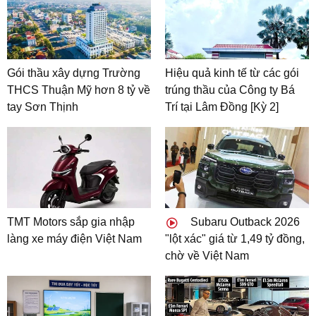
Gói thầu xây dựng Trường
Hiệu quả kinh tế từ các gói
THCS Thuận Mỹ hơn 8 tỷ về
trúng thầu của Công ty Bá
tay Sơn Thịnh
Trí tại Lâm Đồng [Kỳ 2]
TMT Motors sắp gia nhập
Subaru Outback 2026
làng xe máy điện Việt Nam
"lột xác" giá từ 1,49 tỷ đồng,
chờ về Việt Nam