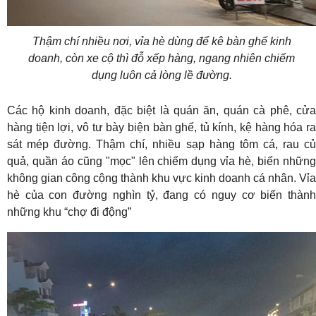
Thậm chí nhiều nơi, vỉa hè dùng để kê bàn ghế kinh
doanh, còn xe cộ thì đỗ xếp hàng, ngang nhiên chiếm
dụng luôn cả lòng lề đường.
Các hộ kinh doanh, đặc biệt là quán ăn, quán cà phê, cửa
hàng tiện lợi, vô tư bày biện bàn ghế, tủ kính, kệ hàng hóa ra
sát mép đường. Thậm chí, nhiều sạp hàng tôm cá, rau củ
quả, quần áo cũng "mọc" lên chiếm dụng vỉa hè, biến những
không gian công cộng thành khu vực kinh doanh cá nhân. Vỉa
hè của con đường nghìn tỷ, đang có nguy cơ biến thành
những khu “chợ đi động”