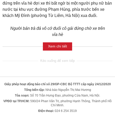
đứng trên vỉa hè đợi xe thì bất ngờ bị một người phụ nữ bán
nước tại khu vực đường Phạm Hùng, phía trước bến xe
khách Mỹ Đình (phường Từ Liêm, Hà Nội) xua đuổi.
Người bán trà đá vô cớ đuổi cô gái đứng chờ xe trên
vỉa hè
Xem chi tiết
Giấy phép hoạt động báo chí số 29/GP-CBC Bộ TTTT cấp ngày 24/12/2020
Tổng biên tập:
Nhà báo Nguyễn Thị Mai Hương
Tòa soạn:
Số 70 Trần Hưng Đạo, phường Cửa Nam, Hà Nội.
VPĐD tại TP.HCM:
590/24 Phan Văn Trị, phường Hạnh Thông, Thành phố Hồ
Chí Minh.
Điện thoại:
024 6 254 3519