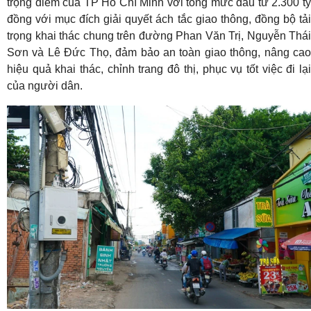
trọng điểm của TP Hồ Chí Minh với tổng mức đầu tư 2.300 tỷ
đồng với mục đích giải quyết ách tắc giao thông, đồng bộ tải
trọng khai thác chung trên đường Phan Văn Trị, Nguyễn Thái
Sơn và Lê Đức Thọ, đảm bảo an toàn giao thông, nâng cao
hiệu quả khai thác, chỉnh trang đô thị, phục vụ tốt việc đi lại
của người dân.