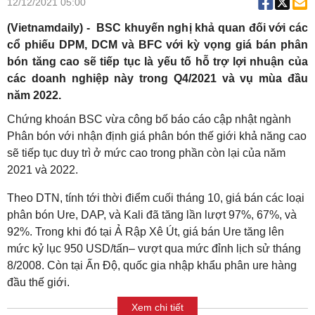
12/12/2021 05:00
(Vietnamdaily) - BSC khuyến nghị khả quan đối với các
cổ phiếu DPM, DCM và BFC với kỳ vọng giá bán phân
bón tăng cao sẽ tiếp tục là yếu tố hỗ trợ lợi nhuận của
các doanh nghiệp này trong Q4/2021 và vụ mùa đầu
năm 2022.
Chứng khoán BSC vừa công bố báo cáo cập nhật ngành
Phân bón với nhận định giá phân bón thế giới khả năng cao
sẽ tiếp tục duy trì ở mức cao trong phần còn lại của năm
2021 và 2022.
Theo DTN, tính tới thời điểm cuối tháng 10, giá bán các loại
phân bón Ure, DAP, và Kali đã tăng lần lượt 97%, 67%, và
92%. Trong khi đó tại Ả Rập Xê Út, giá bán Ure tăng lên
mức kỷ lục 950 USD/tấn– vượt qua mức đỉnh lịch sử tháng
8/2008. Còn tại Ấn Độ, quốc gia nhập khẩu phân ure hàng
đầu thế giới.
Xem chi tiết