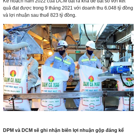
Kế hoạch năm 2022 của DCM đặt ra khá dè dặt so với kết
quả đạt được trong 9 tháng 2021 với doanh thu 6.048 tỷ đồng
và lợi nhuận sau thuế 823 tỷ đồng.
DPM và DCM sẽ ghi nhận biên lợi nhuận gộp đáng kể