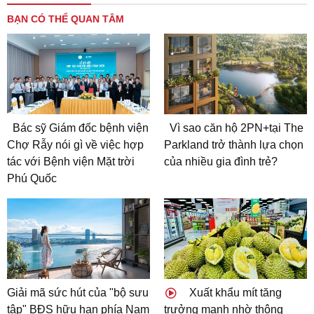
BẠN CÓ THỂ QUAN TÂM
Bác sỹ Giám đốc bệnh viện
Vì sao căn hộ 2PN+tại The
Chợ Rẫy nói gì về việc hợp
Parkland trở thành lựa chọn
tác với Bệnh viện Mặt trời
của nhiều gia đình trẻ?
Phú Quốc
Giải mã sức hút của "bộ sưu
Xuất khẩu mít tăng
tập" BĐS hữu hạn phía Nam
trưởng mạnh nhờ thông