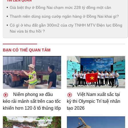
TIN LIÊN QUAN
Giá biệt thự ở Đồng Nai chạm mức 228 tỷ đồng một căn
Thanh niên dùng súng cướp ngân hàng ở Đồng Nai khai gì?
Có gì ở khu đất gần 300m2 của cty TNHH MTV Điện lực Đồng
Nai vừa bị thu hồi ?
BẠN CÓ THỂ QUAN TÂM
Niêm phong xe đầu
Việt Nam xuất sắc tại
kéo rải mảnh sắt trên cao tốc
kỳ thi Olympic Trí tuệ nhân
khiến hơn 120 ô tô thủng lốp
tạo 2026