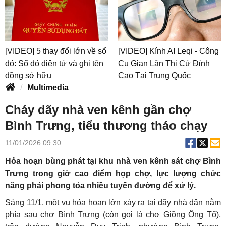
[VIDEO] 5 thay đổi lớn về sổ
[VIDEO] Kính AI Leqi - Công
đỏ: Sổ đỏ điện tử và ghi tên
Cụ Gian Lận Thi Cử Đỉnh
đồng sở hữu
Cao Tại Trung Quốc
Multimedia
Cháy dãy nhà ven kênh gần chợ
Bình Trưng, tiểu thương tháo chạy
11/01/2026 09:30
Hỏa hoạn bùng phát tại khu nhà ven kênh sát chợ Bình
Trưng trong giờ cao điểm họp chợ, lực lượng chức
năng phải phong tỏa nhiều tuyến đường để xử lý.
Sáng 11/1, một vụ hỏa hoạn lớn xảy ra tại dãy nhà dân nằm
phía sau chợ Bình Trưng (còn gọi là chợ Giồng Ông Tố),