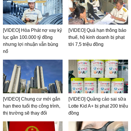
[VIDEO] Hòa Phát nợ vay kỷ
[VIDEO] Quá hạn thông báo
lục gần 100.000 tỷ đồng
thuế, hộ kinh doanh bị phạt
nhưng lợi nhuận vẫn bùng
tới 7,5 triệu đồng
nổ
[VIDEO] Chung cư mới gắn
[VIDEO] Quảng cáo sai sữa
hạn theo tuổi thọ công trình,
Lotte Kid A+ bị phạt 200 triệu
thị trường sẽ thay đổi
đồng