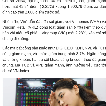
Chỉ số VN30, đại diện cho 30 cổ phiếu trụ cột, giảm mạnh
hơn, mất 43,84 điểm (-2,25%) xuống 1.900,76 điểm, xa dần
đỉnh cao trên 2.000 điểm trước đó.
Nhóm "họ Vin" dẫn đầu đà sụt giảm, với Vinhomes (VHM) và
Vincom Retail (VRE) đồng loạt giảm sàn (-7%) kèm theo dư
bán vài triệu cổ phiếu. Vingroup (VIC) mất 2,28%, kéo chỉ số
chung đi xuống.
Các mã bất động sản khác như DIG, CEO, KDH, NVL và TCH
cũng giảm mạnh, với mức giảm trung bình 3-7%. Ngân hàng
và chứng khoán, hai trụ cột khác, cũng bị cuốn theo đà giảm
chung. Mã TCB và VPB giảm mạnh, ảnh hưởng tiêu cực tới
chỉ số VN-Index.