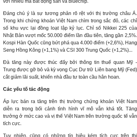
với nhiều mã bất động sản và bluechip.
Đáng chú ý là sự tương phản rõ rệt với thị trường châu Á.
Trong khi chứng khoán Việt Nam chìm trong sắc đỏ, các chỉ
số khu vực lại đồng loạt lập kỷ lục. Chỉ số Nikkei 225 của
Nhật Bản vượt mốc 50.000 điểm lần đầu tiên, tăng gần 2,5%.
Kospi Hàn Quốc cũng bứt phá qua 4.000 điểm (+2,6%), Hang
Seng Hồng Kông (+1,1%) và CSI 300 Trung Quốc (+1,2%)...
Đà tăng này được thúc đẩy bởi thông tin thuế quan Mỹ -
Trung được gỡ bỏ và kỳ vọng Cục Dự trữ Liên bang Mỹ (Fed)
cắt giảm lãi suất, khiến nhà đầu tư toàn cầu hân hoan.
Các yếu tố tác động
Áp lực bán ra tăng trên thị trường chứng khoán Việt Nam
diễn ra trong bối cảnh tình hình vĩ mô vẫn khá tốt. Tăng
trưởng ở mức cao và vị thế Việt Nam trên trường quốc tế vẫn
tích cực.
Tuy nhiên, cũng có những tín hiệu kém tích cực trên thị