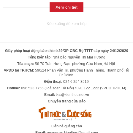
Xem chi tiết
Giấy phép hoạt động báo chí số 29/GP-CBC Bộ TTTT cấp ngày 24/12/2020
Tổng biên tập:
Nhà báo Nguyễn Thị Mai Hương
Tòa soạn:
Số 70 Trần Hưng Đạo, phường Cửa Nam, Hà Nội.
VPĐD tại TP.HCM:
590/24 Phan Văn Trị, phường Hạnh Thông, Thành phố Hồ
Chí Minh.
Điện thoại:
024 6 254 3519
Hotline:
096 523 7756 (Toà soạn Hà Nội) / 091 122 1222 (VPĐD TPHCM)
Email:
tkts@kienthuc.net.vn
Chuyên trang của Báo
Liên hệ quảng cáo
Email:
quangcao.kienthuc@gmail.com