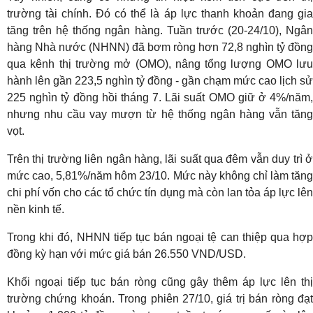
trường tài chính. Đó có thể là áp lực thanh khoản đang gia
tăng trên hệ thống ngân hàng. Tuần trước (20-24/10), Ngân
hàng Nhà nước (NHNN) đã bơm ròng hơn 72,8 nghìn tỷ đồng
qua kênh thị trường mở (OMO), nâng tổng lượng OMO lưu
hành lên gần 223,5 nghìn tỷ đồng - gần chạm mức cao lịch sử
225 nghìn tỷ đồng hồi tháng 7. Lãi suất OMO giữ ở 4%/năm,
nhưng nhu cầu vay mượn từ hệ thống ngân hàng vẫn tăng
vọt.
Trên thị trường liên ngân hàng, lãi suất qua đêm vẫn duy trì ở
mức cao, 5,81%/năm hôm 23/10. Mức này không chỉ làm tăng
chi phí vốn cho các tổ chức tín dụng mà còn lan tỏa áp lực lên
nền kinh tế.
Trong khi đó, NHNN tiếp tục bán ngoại tệ can thiệp qua hợp
đồng kỳ hạn với mức giá bán 26.550 VND/USD.
Khối ngoại tiếp tục bán ròng cũng gây thêm áp lực lên thị
trường chứng khoán. Trong phiên 27/10, giá trị bán ròng đạt