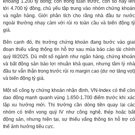
khoảng 1.200 tỷ đồng; còn trong tuần trước, con số này lên
tới 4.700 tỷ đồng, chủ yếu tập trung vào nhóm chứng khoán
và ngân hàng. Giới phân tích cho rằng nhà đầu tư nước
ngoài thường nhạy cảm với rủi ro toàn cầu và biến động tỷ
giá.
Bên cạnh đó, thị trường chứng khoán đang bước vào giai
đoạn thiếu vắng thông tin hỗ trợ sau mùa báo cáo tài chính
quý III/2025. Dù một số ngành như ngân hàng, chứng khoán
và bất động sản báo lợi nhuận khả quan, nhưng tâm lý nhà
đầu tư vẫn thận trọng trước rủi ro margin cao (dư nợ tăng vọt)
và biến động tỷ giá.
Một số công ty chứng khoán nhận định, VN-Index có thể còn
dao động mạnh quanh vùng 1.650-1.700 điểm trước khi xác
lập xu hướng mới. Thị trường cần dòng tiền quay lại các
nhóm có triển vọng quý IV như công nghệ, thép hoặc bất
động sản, nhưng hiện tại, sự thiếu vắng thông tin hỗ trợ có
thể ảnh hưởng tiêu cực.