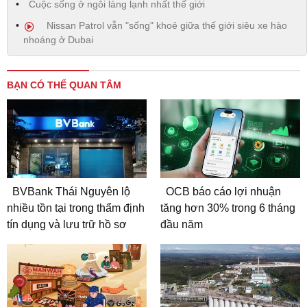
Cuộc sống ở ngôi làng lạnh nhất thế giới
Nissan Patrol vẫn "sống" khoẻ giữa thế giới siêu xe hào
nhoáng ở Dubai
BẠN CÓ THỂ QUAN TÂM
BVBank Thái Nguyên lộ
OCB báo cáo lợi nhuận
nhiều tồn tại trong thẩm định
tăng hơn 30% trong 6 tháng
tín dụng và lưu trữ hồ sơ
đầu năm