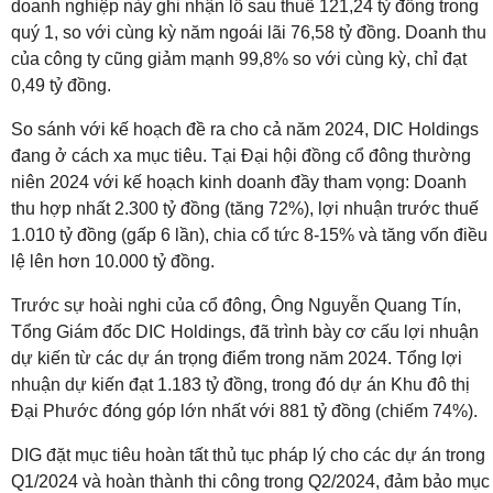
doanh nghiệp này ghi nhận lỗ sau thuế 121,24 tỷ đồng trong
quý 1, so với cùng kỳ năm ngoái lãi 76,58 tỷ đồng. Doanh thu
của công ty cũng giảm mạnh 99,8% so với cùng kỳ, chỉ đạt
0,49 tỷ đồng.
So sánh với kế hoạch đề ra cho cả năm 2024, DIC Holdings
đang ở cách xa mục tiêu. Tại Đại hội đồng cổ đông thường
niên 2024 với kế hoạch kinh doanh đầy tham vọng: Doanh
thu hợp nhất 2.300 tỷ đồng (tăng 72%), lợi nhuận trước thuế
1.010 tỷ đồng (gấp 6 lần), chia cổ tức 8-15% và tăng vốn điều
lệ lên hơn 10.000 tỷ đồng.
Trước sự hoài nghi của cổ đông, Ông Nguyễn Quang Tín,
Tổng Giám đốc DIC Holdings, đã trình bày cơ cấu lợi nhuận
dự kiến từ các dự án trọng điểm trong năm 2024. Tổng lợi
nhuận dự kiến đạt 1.183 tỷ đồng, trong đó dự án Khu đô thị
Đại Phước đóng góp lớn nhất với 881 tỷ đồng (chiếm 74%).
DIG đặt mục tiêu hoàn tất thủ tục pháp lý cho các dự án trong
Q1/2024 và hoàn thành thi công trong Q2/2024, đảm bảo mục