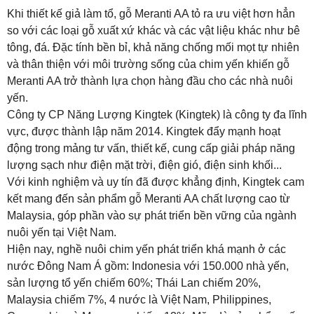
Khi thiết kế giả làm tổ, gỗ Meranti AA tỏ ra ưu việt hơn hẳn
so với các loại gỗ xuất xứ khác và các vật liệu khác như bê
tông, đá. Đặc tính bền bỉ, khả năng chống mối mọt tự nhiên
và thân thiện với môi trường sống của chim yến khiến gỗ
Meranti AA trở thành lựa chọn hàng đầu cho các nhà nuôi
yến.
Công ty CP Năng Lượng Kingtek (Kingtek) là công ty đa lĩnh
vực, được thành lập năm 2014. Kingtek đẩy mạnh hoạt
động trong mảng tư vấn, thiết kế, cung cấp giải pháp năng
lượng sạch như điện mặt trời, điện gió, điện sinh khối...
Với kinh nghiệm và uy tín đã được khẳng định, Kingtek cam
kết mang đến sản phẩm gỗ Meranti AA chất lượng cao từ
Malaysia, góp phần vào sự phát triển bền vững của ngành
nuôi yến tại Việt Nam.
Hiện nay, nghề nuôi chim yến phát triển khá mạnh ở các
nước Đông Nam Á gồm: Indonesia với 150.000 nhà yến,
sản lượng tổ yến chiếm 60%; Thái Lan chiếm 20%,
Malaysia chiếm 7%, 4 nước là Việt Nam, Philippines,