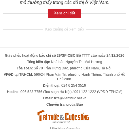
mô thường thấy trong các đô thị ở Việt Nam.
Xem chi tiết
Giấy phép hoạt động báo chí số 29/GP-CBC Bộ TTTT cấp ngày 24/12/2020
Tổng biên tập:
Nhà báo Nguyễn Thị Mai Hương
Tòa soạn:
Số 70 Trần Hưng Đạo, phường Cửa Nam, Hà Nội.
VPĐD tại TP.HCM:
590/24 Phan Văn Trị, phường Hạnh Thông, Thành phố Hồ
Chí Minh.
Điện thoại:
024 6 254 3519
Hotline:
096 523 7756 (Toà soạn Hà Nội) / 091 122 1222 (VPĐD TPHCM)
Email:
tkts@kienthuc.net.vn
Chuyên trang của Báo
Liên hệ quảng cáo