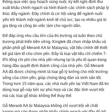
thông qua việc quy hoạch vùng nuôi, ký kết nghị định thư
xuất khẩu chính ngạch và hình thành các chính sách pháp lý
thúc đẩy ngành. Đây chính là cơ hội vàng để ngành nuôi
yến trở thành một ngành kinh tế chủ lực, tạo ra nhiều giá trị
gia tăng và công ăn việc làm cho người dân.
Để đáp ứng nhu cầu lớn của thị trường và tuân theo chủ
trương phát triển bền vững, Kingtek đã chọn nhập khẩu và
phân phối gỗ Meranti AA từ Malaysia, vật liệu chính để thiết
kế giá làm tổ cho chim yến. Đây là loại vật liệu chỉ chiếm 7-
8% tổng chi phí cho nhà yến nhưng lại là yếu tố quan trọng
hàng đầu quyết định thành công của nhà yến. Gỗ Meranti
AA đã được chứng minh là loại gỗ lý tưởng cho môi trường
sống của chim yến, giúp chúng tăng đàn và sinh sản tốt.
Trong hơn 15 năm qua, các nhà nuôi yến tại Việt Nam đã tin
dùng loại gỗ này bởi sự phù hợp và các đặc tính vượt trội
mà các loại gỗ khác không thể thay thế.
Gỗ Meranti AA từ Malaysia không chỉ vượt trội về chất
lượng mà còn được nhập khẩu chính ngạch với đầy đủ hồ