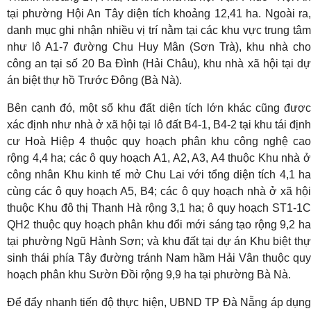
tại phường Hội An Tây diện tích khoảng 12,41 ha. Ngoài ra,
danh mục ghi nhận nhiều vị trí nằm tại các khu vực trung tâm
như lô A1-7 đường Chu Huy Mân (Sơn Trà), khu nhà cho
công an tại số 20 Ba Đình (Hải Châu), khu nhà xã hội tại dự
án biệt thự hồ Trước Đông (Bà Nà).
Bên cạnh đó, một số khu đất diện tích lớn khác cũng được
xác định như nhà ở xã hội tại lô đất B4-1, B4-2 tại khu tái định
cư Hoà Hiệp 4 thuộc quy hoạch phân khu công nghệ cao
rộng 4,4 ha; các ô quy hoạch A1, A2, A3, A4 thuộc Khu nhà ở
công nhân Khu kinh tế mở Chu Lai với tổng diện tích 4,1 ha
cùng các ô quy hoạch A5, B4; các ô quy hoạch nhà ở xã hội
thuộc Khu đô thị Thanh Hà rộng 3,1 ha; ô quy hoạch ST1-1C
QH2 thuộc quy hoạch phân khu đổi mới sáng tạo rộng 9,2 ha
tại phường Ngũ Hành Sơn; và khu đất tại dự án Khu biệt thự
sinh thái phía Tây đường tránh Nam hầm Hải Vân thuộc quy
hoạch phân khu Sườn Đồi rộng 9,9 ha tại phường Bà Nà.
Để đẩy nhanh tiến độ thực hiện, UBND TP Đà Nẵng áp dụng