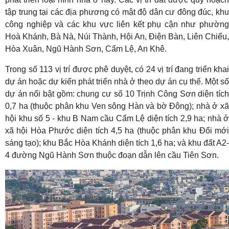
tập trung tại các địa phương có mật độ dân cư đông đúc, khu
công nghiệp và các khu vực liên kết phụ cận như phường
Hoà Khánh, Bà Nà, Núi Thành, Hội An, Điện Bàn, Liên Chiểu,
Hòa Xuân, Ngũ Hành Sơn, Cẩm Lệ, An Khê.
Trong số 113 vị trí được phê duyệt, có 24 vị trí đang triển khai
dự án hoặc dự kiến phát triển nhà ở theo dự án cụ thể. Một số
dự án nổi bật gồm: chung cư số 10 Trịnh Công Sơn diện tích
0,7 ha (thuộc phân khu Ven sông Hàn và bờ Đông); nhà ở xã
hội khu số 5 - khu B Nam cầu Cẩm Lệ diện tích 2,9 ha; nhà ở
xã hội Hòa Phước diện tích 4,5 ha (thuộc phân khu Đổi mới
sáng tạo); khu Bắc Hòa Khánh diện tích 1,6 ha; và khu đất A2-
4 đường Ngũ Hành Sơn thuộc đoạn dẫn lên cầu Tiên Sơn.