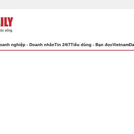
oanh nghiệp - Doanh nhân
Tin 24/7
Tiêu dùng - Bạn đọc
VietnamDa