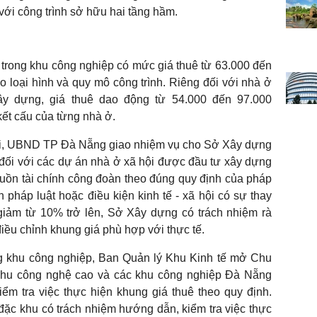
 với công trình sở hữu hai tầng hầm.
n trong khu công nghiệp có mức giá thuê từ 63.000 đến
o loại hình và quy mô công trình. Riêng đối với nhà ở
ây dựng, giá thuê dao động từ 54.000 đến 97.000
kết cấu của từng nhà ở.
mới, UBND TP Đà Nẵng giao nhiệm vụ cho Sở Xây dựng
 đối với các dự án nhà ở xã hội được đầu tư xây dựng
uồn tài chính công đoàn theo đúng quy định của pháp
 pháp luật hoặc điều kiện kinh tế - xã hội có sự thay
giảm từ 10% trở lên, Sở Xây dựng có trách nhiệm rà
ều chỉnh khung giá phù hợp với thực tế.
ng khu công nghiệp, Ban Quản lý Khu Kinh tế mở Chu
hu công nghệ cao và các khu công nghiệp Đà Nẵng
m tra việc thực hiện khung giá thuê theo quy định.
ặc khu có trách nhiệm hướng dẫn, kiểm tra việc thực