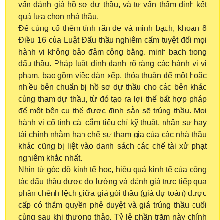
vấn đánh giá hồ sơ dự thầu, và tư vấn thẩm định kết
quả lựa chọn nhà thầu.
Để củng cố thêm tính răn đe và minh bạch, khoản 8
Điều 16 của Luật Đấu thầu nghiêm cấm tuyệt đối mọi
hành vi không bảo đảm công bằng, minh bạch trong
đấu thầu. Pháp luật định danh rõ ràng các hành vi vi
phạm, bao gồm việc dàn xếp, thỏa thuận để một hoặc
nhiều bên chuẩn bị hồ sơ dự thầu cho các bên khác
cùng tham dự thầu, từ đó tạo ra lợi thế bất hợp pháp
để một bên cụ thể được định sẵn sẽ trúng thầu. Mọi
hành vi cố tình cài cắm tiêu chí kỹ thuật, nhân sự hay
tài chính nhằm hạn chế sự tham gia của các nhà thầu
khác cũng bị liệt vào danh sách các chế tài xử phạt
nghiêm khắc nhất.
Nhìn từ góc độ kinh tế học, hiệu quả kinh tế của công
tác đấu thầu được đo lường và đánh giá trực tiếp qua
phần chênh lệch giữa giá gói thầu (giá dự toán) được
cấp có thẩm quyền phê duyệt và giá trúng thầu cuối
cùng sau khi thương thảo. Tỷ lệ phần trăm này chính