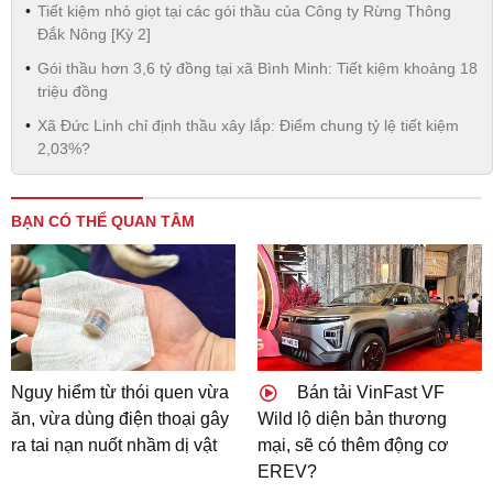
Tiết kiệm nhỏ giọt tại các gói thầu của Công ty Rừng Thông
Đắk Nông [Kỳ 2]
Gói thầu hơn 3,6 tỷ đồng tại xã Bình Minh: Tiết kiệm khoảng 18
triệu đồng
Xã Đức Linh chỉ định thầu xây lắp: Điểm chung tỷ lệ tiết kiệm
2,03%?
BẠN CÓ THỂ QUAN TÂM
Nguy hiểm từ thói quen vừa
Bán tải VinFast VF
ăn, vừa dùng điện thoại gây
Wild lộ diện bản thương
ra tai nạn nuốt nhầm dị vật
mại, sẽ có thêm động cơ
EREV?