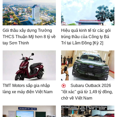
Gói thầu xây dựng Trường
Hiệu quả kinh tế từ các gói
THCS Thuận Mỹ hơn 8 tỷ về
trúng thầu của Công ty Bá
tay Sơn Thịnh
Trí tại Lâm Đồng [Kỳ 2]
TMT Motors sắp gia nhập
Subaru Outback 2026
làng xe máy điện Việt Nam
"lột xác" giá từ 1,49 tỷ đồng,
chờ về Việt Nam