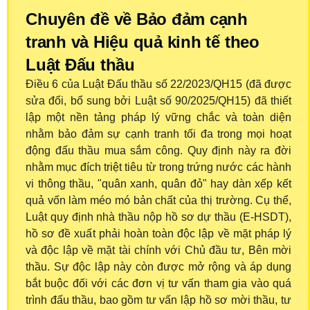
Chuyên đề về Bảo đảm cạnh
tranh và Hiệu quả kinh tế theo
Luật Đấu thầu
Điều 6 của Luật Đấu thầu số 22/2023/QH15 (đã được
sửa đổi, bổ sung bởi Luật số 90/2025/QH15) đã thiết
lập một nền tảng pháp lý vững chắc và toàn diện
nhằm bảo đảm sự cạnh tranh tối đa trong mọi hoạt
động đấu thầu mua sắm công. Quy định này ra đời
nhằm mục đích triệt tiêu từ trong trứng nước các hành
vi thông thầu, "quân xanh, quân đỏ" hay dàn xếp kết
quả vốn làm méo mó bản chất của thị trường. Cụ thể,
Luật quy định nhà thầu nộp hồ sơ dự thầu (E-HSDT),
hồ sơ đề xuất phải hoàn toàn độc lập về mặt pháp lý
và độc lập về mặt tài chính với Chủ đầu tư, Bên mời
thầu. Sự độc lập này còn được mở rộng và áp dụng
bắt buộc đối với các đơn vị tư vấn tham gia vào quá
trình đấu thầu, bao gồm tư vấn lập hồ sơ mời thầu, tư