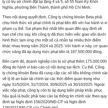
ty có trụ sở chính đặt tại tầng 4 và 5, số 55 Nam Kỳ Khởi
Nghĩa, phường Bến Thành, thành phố Hồ Chí Minh.
Theo nội dung quyết định, Công ty chứng khoán Beta phải
chịu hình thức xử phạt chính là phạt tiền đối với hai hành vi vi
phạm cụ thể. Sai phạm thứ nhất liên quan đến quy định về
hạn chế cho vay, khi công ty đã thực hiện việc giao vốn dưới
hình thức tạm ứng cho một số cá nhân tại nhiều thời điểm
khác nhau trong năm 2024 và 2025. Với hành vi này, cơ quan
chức năng đã áp dụng mức phạt tiền là 187.500.000 đồng.
Bên cạnh đó, doanh nghiệp còn bị xử phạt thêm 175.000.000
đồng do hành vi báo cáo có nội dung sai lệch. Cụ thể, Công
ty chứng khoán Beta đã cung cấp các số liệu không chính xác
về tỷ lệ an toàn tài chính tại các thời điểm quan trọng như
ngày 31/5/2024, 31/7/2024, 30/9/2025 và 30/10/2025. Ngoài
việc nộp phạt, công ty còn bị áp dụng biện pháp khắc phục
hậu quả là buộc phải báo cáo lại thông tin chính xác theo quy
định tại Nghị định 156/2020/NĐ-CP và Nghị định
128/2021/NĐ-CP của Chính phủ.