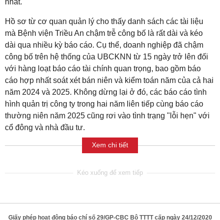
nhất.
Hồ sơ từ cơ quan quản lý cho thấy danh sách các tài liệu
mà Bệnh viện Triều An chậm trễ công bố là rất dài và kéo
dài qua nhiều kỳ báo cáo. Cụ thể, doanh nghiệp đã chậm
công bố trên hệ thống của UBCKNN từ 15 ngày trở lên đối
với hàng loạt báo cáo tài chính quan trọng, bao gồm báo
cáo hợp nhất soát xét bán niên và kiểm toán năm của cả hai
năm 2024 và 2025. Không dừng lại ở đó, các báo cáo tình
hình quản trị công ty trong hai năm liên tiếp cùng báo cáo
thường niên năm 2025 cũng rơi vào tình trạng "lỗi hẹn" với
cổ đông và nhà đầu tư.
Xem chi tiết
Giấy phép hoạt động báo chí số 29/GP-CBC Bộ TTTT cấp ngày 24/12/2020