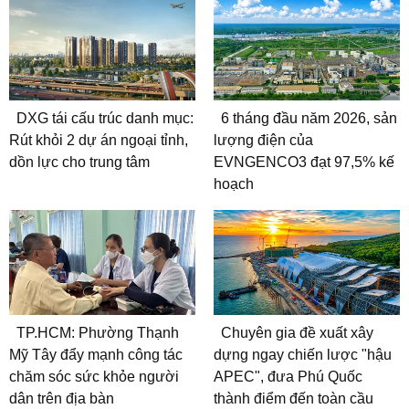
DXG tái cấu trúc danh mục:
6 tháng đầu năm 2026, sản
Rút khỏi 2 dự án ngoại tỉnh,
lượng điện của
dồn lực cho trung tâm
EVNGENCO3 đạt 97,5% kế
hoạch
TP.HCM: Phường Thạnh
Chuyên gia đề xuất xây
Mỹ Tây đẩy mạnh công tác
dựng ngay chiến lược "hậu
chăm sóc sức khỏe người
APEC", đưa Phú Quốc
dân trên địa bàn
thành điểm đến toàn cầu