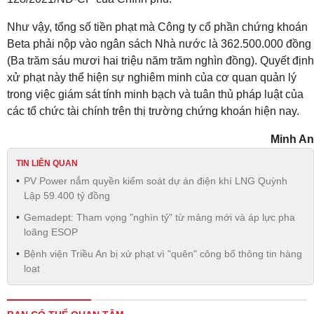
Như vậy, tổng số tiền phạt mà Công ty cổ phần chứng khoán
Beta phải nộp vào ngân sách Nhà nước là 362.500.000 đồng
(Ba trăm sáu mươi hai triệu năm trăm nghìn đồng). Quyết định
xử phạt này thể hiện sự nghiêm minh của cơ quan quản lý
trong việc giám sát tính minh bạch và tuân thủ pháp luật của
các tổ chức tài chính trên thị trường chứng khoán hiện nay.
Minh An
TIN LIÊN QUAN
PV Power nắm quyền kiểm soát dự án điện khí LNG Quỳnh
Lập 59.400 tỷ đồng
Gemadept: Tham vọng "nghìn tỷ" từ mảng mới và áp lực pha
loãng ESOP
Bệnh viện Triều An bị xử phạt vì "quên" công bố thông tin hàng
loạt