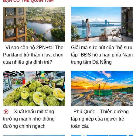
BẠN CÓ THỂ QUAN TÂM
Vì sao căn hộ 2PN+tại The
Giải mã sức hút của "bộ sưu
Parkland trở thành lựa chọn
tập" BĐS hữu hạn phía Nam
của nhiều gia đình trẻ?
trung tâm Đà Nẵng
Xuất khẩu mít tăng
Phú Quốc – Thiên đường
trưởng mạnh nhờ thông
lập nghiệp của người trẻ
đường chính ngạch
toàn cầu