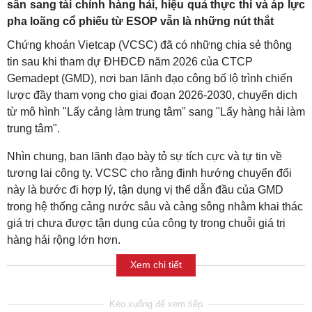
sân sang tài chính hàng hải, hiệu quả thực thi và áp lực
pha loãng cổ phiếu từ ESOP vẫn là những nút thắt
Chứng khoán Vietcap (VCSC) đã có những chia sẻ thông
tin sau khi tham dự ĐHĐCĐ năm 2026 của CTCP
Gemadept (GMD), nơi ban lãnh đạo công bố lộ trình chiến
lược đầy tham vọng cho giai đoạn 2026-2030, chuyển dịch
từ mô hình "Lấy cảng làm trung tâm" sang "Lấy hàng hải làm
trung tâm".
Nhìn chung, ban lãnh đạo bày tỏ sự tích cực và tự tin về
tương lai công ty. VCSC cho rằng định hướng chuyển đổi
này là bước đi hợp lý, tận dụng vị thế dẫn đầu của GMD
trong hệ thống cảng nước sâu và cảng sông nhằm khai thác
giá trị chưa được tận dụng của công ty trong chuỗi giá trị
hàng hải rộng lớn hơn.
Xem chi tiết