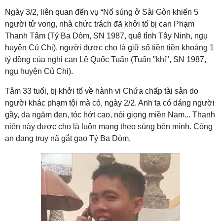
Ngày 3/2, liên quan đến vụ “Nổ súng ở Sài Gòn khiến 5
người tử vong, nhà chức trách đã khởi tố bị can Phạm
Thanh Tâm (Tý Ba Dòm, SN 1987, quê tỉnh Tây Ninh, ngụ
huyện Củ Chi), người được cho là giữ số tiền tiền khoảng 1
tỷ đồng của nghi can Lê Quốc Tuấn (Tuấn "khỉ", SN 1987,
ngụ huyện Củ Chi).
Tâm 33 tuổi, bị khởi tố về hành vi Chứa chấp tài sản do
người khác phạm tội mà có, ngày 2/2. Anh ta có dáng người
gầy, da ngăm đen, tóc hớt cao, nói giọng miền Nam... Thanh
niên này được cho là luôn mang theo súng bên mình. Công
an đang truy nã gắt gao Tý Ba Dòm.