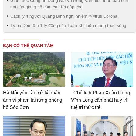
Giám đốc Công an Đồng Nai Vũ Hồng Văn đích thân dẫn con
gái của giang hồ cộm cán tới gặp cha
Cách ly 4 người Quảng Bình nghi nhiễm virus Corona
Tý bà Dòm ôm 1 tỷ đồng của Tuấn Khỉ luôn mang theo súng
BẠN CÓ THỂ QUAN TÂM
Hà Nội yêu cầu xử lý phản
Chủ tịch Phan Xuân Dũng:
ánh vi phạm tại rừng phòng
Vĩnh Long cần phát huy trí
hộ Sóc Sơn
tuệ trí thức trẻ