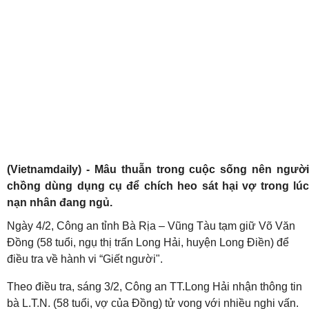
(Vietnamdaily) - Mâu thuẫn trong cuộc sống nên người
chồng dùng dụng cụ để chích heo sát hại vợ trong lúc
nạn nhân đang ngủ.
Ngày 4/2, Công an tỉnh Bà Rịa – Vũng Tàu tạm giữ Võ Văn
Đồng (58 tuổi, ngụ thị trấn Long Hải, huyện Long Điền) để
điều tra về hành vi “Giết người".
Theo điều tra, sáng 3/2, Công an TT.Long Hải nhận thông tin
bà L.T.N. (58 tuổi, vợ của Đồng)
tử vong với nhiều nghi vấn.