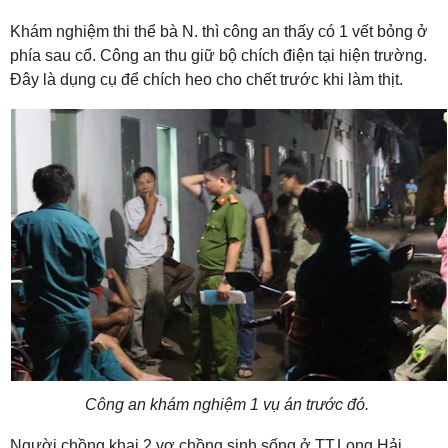
Khám nghiệm thi thể bà N. thì công an thấy có 1 vết bỏng ở
phía sau cổ. Công an thu giữ bộ chích điện tại hiện trường.
Đây là dụng cụ để chích heo cho chết trước khi làm thịt.
Công an khám nghiệm 1 vụ án trước đó.
Người chồng khai 2 vợ chồng sinh sống ở TT.Long Hải,