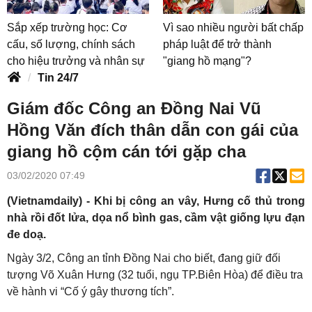
Sắp xếp trường học: Cơ
Vì sao nhiều người bất chấp
cấu, số lượng, chính sách
pháp luật để trở thành
cho hiệu trưởng và nhân sự
"giang hồ mạng"?
Tin 24/7
Giám đốc Công an Đồng Nai Vũ
Hồng Văn đích thân dẫn con gái của
giang hồ cộm cán tới gặp cha
03/02/2020 07:49
(Vietnamdaily) - Khi bị công an vây, Hưng cố thủ trong
nhà rồi đốt lửa, dọa nổ bình gas, cầm vật giống lựu đạn
đe doạ.
Ngày 3/2, Công an tỉnh Đồng Nai cho biết, đang giữ đối
tượng Võ Xuân Hưng (32 tuổi, ngụ TP.Biên Hòa) để điều tra
về hành vi “Cố ý gây thương tích”.