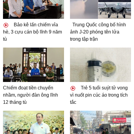
Bảo kê lấn chiếm vỉa
Trung Quốc công bố hình
hè, 3 cựu cán bộ lĩnh 9 năm
ảnh J-20 phóng tên lửa
tù
trong tập trận
Chiếm đoạt tiền chuyển
Trẻ 5 tuổi suýt tử vong
nhầm, người đàn ông lĩnh
vì nuốt pin cúc áo trong tích
12 tháng tù
tắc