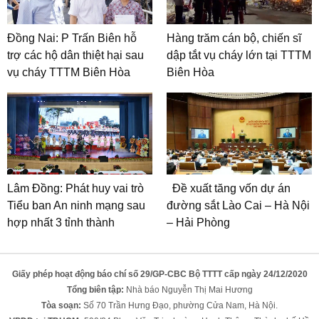
Đồng Nai: P Trấn Biên hỗ
Hàng trăm cán bộ, chiến sĩ
trợ các hộ dân thiệt hại sau
dập tắt vụ cháy lớn tại TTTM
vụ cháy TTTM Biên Hòa
Biên Hòa
Lâm Đồng: Phát huy vai trò
Đề xuất tăng vốn dự án
Tiểu ban An ninh mạng sau
đường sắt Lào Cai – Hà Nội
hợp nhất 3 tỉnh thành
– Hải Phòng
Giấy phép hoạt động báo chí số 29/GP-CBC Bộ TTTT cấp ngày 24/12/2020
Tổng biên tập:
Nhà báo Nguyễn Thị Mai Hương
Tòa soạn:
Số 70 Trần Hưng Đạo, phường Cửa Nam, Hà Nội.