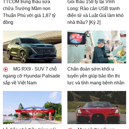
TTCOM trúng thầu sửa
Gói thầu 158 tỷ tại Vĩnh
chữa Trường Mầm non
Long: Rào cản USB tranh
Thuận Phú với giá 1,87 tỷ
điện tử và Luật Giá làm khó
đồng
nhà thầu? [Kỳ 2]
MG RX9 - SUV 7 chỗ
Chẩn đoán sớm khối u
ngang cỡ Hyundai Palisade
tuyến yên giúp bảo tồn thị
sắp về Việt Nam
lực và tính mạng bệnh nhân