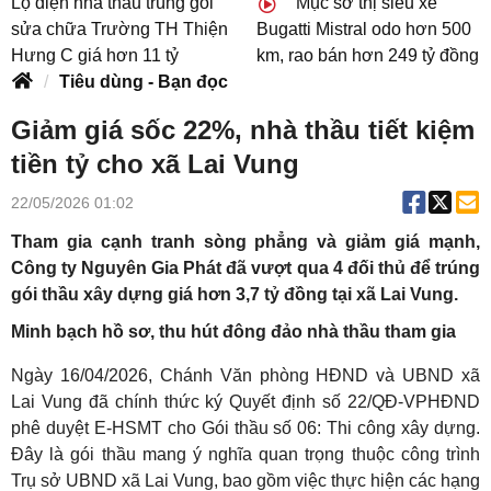
Lộ diện nhà thầu trúng gói
Mục sở thị siêu xe
sửa chữa Trường TH Thiện
Bugatti Mistral odo hơn 500
Hưng C giá hơn 11 tỷ
km, rao bán hơn 249 tỷ đồng
Tiêu dùng - Bạn đọc
Giảm giá sốc 22%, nhà thầu tiết kiệm
tiền tỷ cho xã Lai Vung
22/05/2026 01:02
Tham gia cạnh tranh sòng phẳng và giảm giá mạnh,
Công ty Nguyên Gia Phát đã vượt qua 4 đối thủ để trúng
gói thầu xây dựng giá hơn 3,7 tỷ đồng tại xã Lai Vung.
Minh bạch hồ sơ, thu hút đông đảo nhà thầu tham gia
Ngày 16/04/2026, Chánh Văn phòng HĐND và UBND xã
Lai Vung đã chính thức ký Quyết định số 22/QĐ-VPHĐND
phê duyệt E-HSMT cho Gói thầu số 06: Thi công xây dựng.
Đây là gói thầu mang ý nghĩa quan trọng thuộc công trình
Trụ sở UBND xã Lai Vung, bao gồm việc thực hiện các hạng