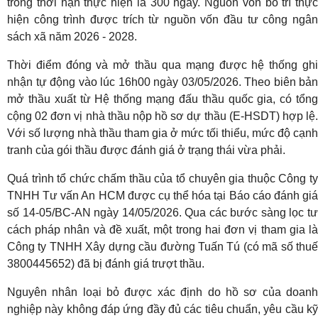
trong thời hạn thực hiện là 300 ngày. Nguồn vốn bố trí thực
hiện công trình được trích từ nguồn vốn đầu tư công ngân
sách xã năm 2026 - 2028.
Thời điểm đóng và mở thầu qua mạng được hệ thống ghi
nhận tự động vào lúc 16h00 ngày 03/05/2026. Theo biên bản
mở thầu xuất từ Hệ thống mạng đấu thầu quốc gia, có tổng
cộng 02 đơn vị nhà thầu nộp hồ sơ dự thầu (E-HSDT) hợp lệ.
Với số lượng nhà thầu tham gia ở mức tối thiểu, mức độ cạnh
tranh của gói thầu được đánh giá ở trạng thái vừa phải.
Quá trình tổ chức chấm thầu của tổ chuyên gia thuộc Công ty
TNHH Tư vấn An HCM được cụ thể hóa tại Báo cáo đánh giá
số 14-05/BC-AN ngày 14/05/2026. Qua các bước sàng lọc tư
cách pháp nhân và đề xuất, một trong hai đơn vị tham gia là
Công ty TNHH Xây dựng cầu đường Tuấn Tú (có mã số thuế
3800445652) đã bị đánh giá trượt thầu.
Nguyên nhân loại bỏ được xác định do hồ sơ của doanh
nghiệp này không đáp ứng đầy đủ các tiêu chuẩn, yêu cầu kỹ