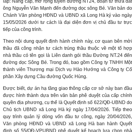
lắp: Nâng cấp, mở rộng tuyến đường NT24, đoạn từ thửa đất
ông Nguyễn Văn Mạnh đến đường dọc sông Bé. Văn bản do
Chánh Văn phòng HĐND và UBND xã Long Hà ký vào ngày
15/05/2026 dưới tư cách là đại diện đơn vị chủ đầu tư trực
tiếp của công trình.
Theo nội dung quyết định hành chính này, cơ quan bên mời
thầu đã công nhận tư cách trúng thầu thuộc về một tổ hợp
nhà thầu có tên gọi là Liên danh gói thầu Đường NT.24 đến
đường dọc Sông Bé. Trong đó, bao gồm Công ty TNHH Một
thành viên Thương mại Dịch vụ Hào Hướng và Công ty Cổ
phần Xây dựng Cầu đường Quốc Hùng.
Được biết, dự án hạ tầng giao thông cấp cơ sở này ban đầu
được hình thành dựa trên văn bản phê duyệt của cấp chính
quyền địa phương, cụ thể là Quyết định số 622/QĐ-UBND do
Chủ tịch UBND xã Long Hà ký ngày 17/04/2026. Tiếp theo
quy trình quản lý dòng vốn đầu tư công, ngày 20/04/2026,
Văn phòng HĐND và UBND xã Long Hà ban hành Quyết
định số 55/QĐ-VPUBND phê duyệt kế hoạch lựa chọn nhà