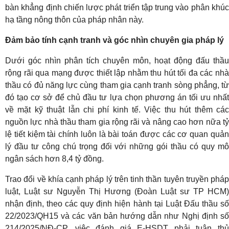
bàn khẳng định chiến lược phát triển tập trung vào phân khúc
hạ tầng nông thôn của pháp nhân này.
Đảm bảo tính cạnh tranh và góc nhìn chuyên gia pháp lý
Dưới góc nhìn phân tích chuyên môn, hoạt động đấu thầu
rộng rãi qua mạng được thiết lập nhằm thu hút tối đa các nhà
thầu có đủ năng lực cùng tham gia cạnh tranh sòng phẳng, từ
đó tạo cơ sở để chủ đầu tư lựa chọn phương án tối ưu nhất
về mặt kỹ thuật lẫn chi phí kinh tế. Việc thu hút thêm các
nguồn lực nhà thầu tham gia rộng rãi và nâng cao hơn nữa tỷ
lệ tiết kiệm tài chính luôn là bài toán được các cơ quan quản
lý đầu tư công chú trọng đối với những gói thầu có quy mô
ngân sách hơn 8,4 tỷ đồng.
Trao đổi về khía cạnh pháp lý trên tinh thần tuyên truyền pháp
luật, Luật sư Nguyễn Thị Hương (Đoàn Luật sư TP HCM)
nhận định, theo các quy định hiện hành tại Luật Đấu thầu số
22/2023/QH15 và các văn bản hướng dẫn như Nghị định số
214/2025/NĐ-CP, việc đánh giá E-HSDT phải tuân thủ