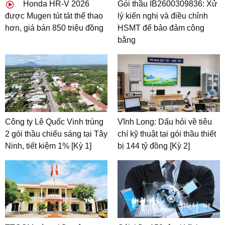
Honda HR-V 2026
Gói thầu IB2600309836: Xử
được Mugen tút tát thể thao
lý kiến nghị và điều chỉnh
hơn, giá bán 850 triệu đồng
HSMT để bảo đảm công
bằng
Công ty Lê Quốc Vinh trúng
Vĩnh Long: Dấu hỏi về tiêu
2 gói thầu chiếu sáng tại Tây
chí kỹ thuật tại gói thầu thiết
Ninh, tiết kiệm 1% [Kỳ 1]
bị 144 tỷ đồng [Kỳ 2]