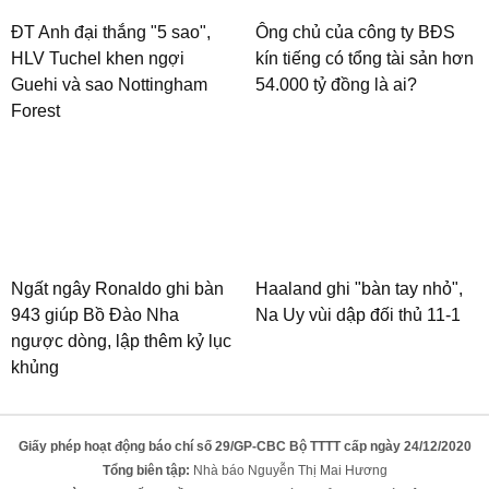
ĐT Anh đại thắng "5 sao",
Ông chủ của công ty BĐS
HLV Tuchel khen ngợi
kín tiếng có tổng tài sản hơn
Guehi và sao Nottingham
54.000 tỷ đồng là ai?
Forest
Ngất ngây Ronaldo ghi bàn
Haaland ghi "bàn tay nhỏ",
943 giúp Bồ Đào Nha
Na Uy vùi dập đối thủ 11-1
ngược dòng, lập thêm kỷ lục
khủng
Giấy phép hoạt động báo chí số 29/GP-CBC Bộ TTTT cấp ngày 24/12/2020
Tổng biên tập:
Nhà báo Nguyễn Thị Mai Hương