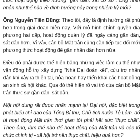
thức hoạt động theo hướng “gần dân, sát cơ sở”. Ông nhìn
nhận như thế nào về định hướng này trong nhiệm kỳ mới?
Ông Nguyễn Tiến Dũng:
Theo tôi, đây là định hướng rất phù
hợp trong giai đoạn hiện nay. Với mô hình chính quyền địa
phương hai cấp, hoạt động quản lý đã ngày càng gần dân,
sát dân hơn. Vì vậy, cán bộ Mặt trận cũng cần tiếp tục đổi mới
phương thức hoạt động để gần nhân dân hơn nữa.
Điều đó phải được thể hiện bằng những việc làm cụ thể như
vận động hỗ trợ xây dựng “Nhà Đại đoàn kết”, cứu trợ nhân
dân khi xảy ra thiên tai, hỏa hoạn hay triển khai các hoạt động
an sinh xã hội khác. Qua đó thể hiện rõ vai trò của cán bộ Mặt
trận thực sự gần dân, sát dân.
Một nội dung rất được nhấn mạnh tại Đại hội, đặc biệt trong
phát biểu chỉ đạo của Tổng Bí thư, Chủ tịch nước Tô Lâm, đó
là hoạt động Mặt trận thời gian tới phải hết sức “thực chất”.
Theo ông, làm thế nào để hoạt động của Mặt trận và các tổ
chức chính trị - xã hội trở nên thực chất, hiệu quả hơn?