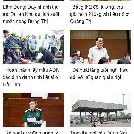
Lâm Đồng: Đẩy nhanh thủ
Bắt giữ 2 đối tượng, thu
tục Dự án Khu du lịch suối
giữ hơn 210kg vật liệu nổ ở
nước nóng Bưng Thị
Quảng Trị
Hoàn thành lấy mẫu ADN
Đề xuất tăng tuổi nghỉ hưu
xác định danh tính liệt sĩ ở
đối với sĩ quan quân đội
Hà Tĩnh
Rà soát quy định quản lý
Trạm thu phí cầu Đồng Nai