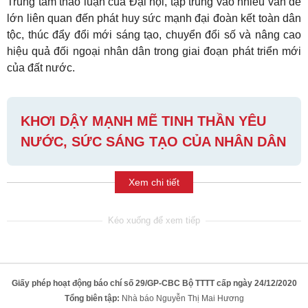
Trung tâm thảo luận của Đại hội, tập trung vào nhiều vấn đề
lớn liên quan đến phát huy sức mạnh đại đoàn kết toàn dân
tộc, thúc đẩy đổi mới sáng tạo, chuyển đổi số và nâng cao
hiệu quả đối ngoại nhân dân trong giai đoạn phát triển mới
của đất nước.
KHƠI DẬY MẠNH MẼ TINH THẦN YÊU
NƯỚC, SỨC SÁNG TẠO CỦA NHÂN DÂN
Xem chi tiết
Giấy phép hoạt động báo chí số 29/GP-CBC Bộ TTTT cấp ngày 24/12/2020
Tổng biên tập:
Nhà báo Nguyễn Thị Mai Hương