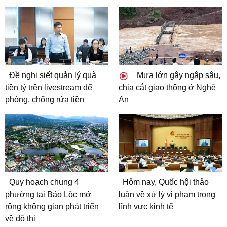
Đề nghị siết quản lý quà
Mưa lớn gây ngập sâu,
tiền tỷ trên livestream để
chia cắt giao thông ở Nghệ
phòng, chống rửa tiền
An
Quy hoạch chung 4
Hôm nay, Quốc hội thảo
phường tại Bảo Lộc mở
luận về xử lý vi phạm trong
rộng không gian phát triển
lĩnh vực kinh tế
về đô thị