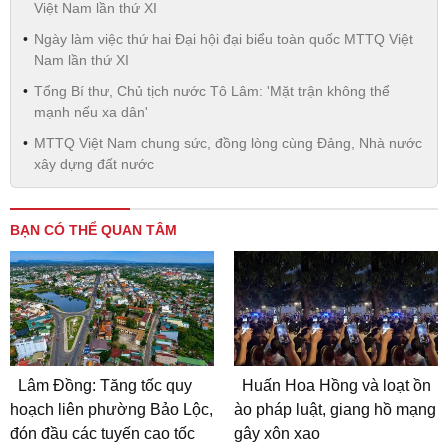
Việt Nam lần thứ XI
Ngày làm việc thứ hai Đại hội đại biểu toàn quốc MTTQ Việt
Nam lần thứ XI
Tổng Bí thư, Chủ tịch nước Tô Lâm: 'Mặt trận không thể
mạnh nếu xa dân'
MTTQ Việt Nam chung sức, đồng lòng cùng Đảng, Nhà nước
xây dựng đất nước
BẠN CÓ THỂ QUAN TÂM
Lâm Đồng: Tăng tốc quy
Huấn Hoa Hồng và loạt ồn
hoạch liên phường Bảo Lộc,
ào pháp luật, giang hồ mạng
đón đầu các tuyến cao tốc
gây xôn xao