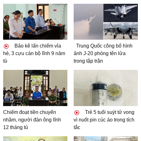
Bảo kê lấn chiếm vỉa
Trung Quốc công bố hình
hè, 3 cựu cán bộ lĩnh 9 năm
ảnh J-20 phóng tên lửa
tù
trong tập trận
Chiếm đoạt tiền chuyển
Trẻ 5 tuổi suýt tử vong
nhầm, người đàn ông lĩnh
vì nuốt pin cúc áo trong tích
12 tháng tù
tắc