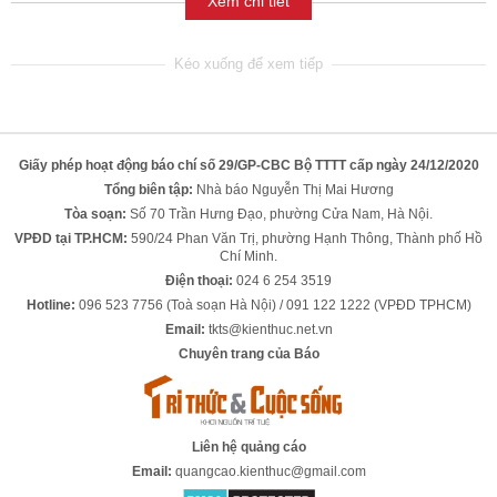
Xem chi tiết
Giấy phép hoạt động báo chí số 29/GP-CBC Bộ TTTT cấp ngày 24/12/2020
Tổng biên tập:
Nhà báo Nguyễn Thị Mai Hương
Tòa soạn:
Số 70 Trần Hưng Đạo, phường Cửa Nam, Hà Nội.
VPĐD tại TP.HCM:
590/24 Phan Văn Trị, phường Hạnh Thông, Thành phố Hồ
Chí Minh.
Điện thoại:
024 6 254 3519
Hotline:
096 523 7756 (Toà soạn Hà Nội) / 091 122 1222 (VPĐD TPHCM)
Email:
tkts@kienthuc.net.vn
Chuyên trang của Báo
Liên hệ quảng cáo
Email:
quangcao.kienthuc@gmail.com